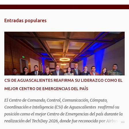
e
n
t
Entradas populares
a
r
i
o
s
C5i DE AGUASCALIENTES REAFIRMA SU LIDERAZGO COMO EL
MEJOR CENTRO DE EMERGENCIAS DEL PAÍS
El Centro de Comando, Control, Comunicación, Cómputo,
Coordinación e Inteligencia (C5i) de Aguascalientes reafirmó su
posición como el mejor Centro de Emergencias del país durante la
realización del TechDay 2026, donde fue reconocido por Airbus
Public Safety and Security México por su liderazgo en la