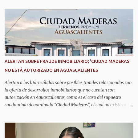
implementación de tecnología e innovación aplicada a la
seguridad pública y la atención de emergencias. Este encuentro
reunió a autoridades, especialistas nacionales e internacionales y
representantes de instituciones de seguridad para intercambiar
conocimientos y conocer las tendencias más avanzadas en la
materia. La titular del C5i, Michelle Olmos Álvarez, señaló que este
reconocimiento es resultado de la capacidad operativa, la
infraestructura tecnológica de vanguardia y los modelos
ALERTAN SOBRE FRAUDE INMOBILIARIO; 'CIUDAD MADERAS'
innovadores de coordinación institucional que distinguen al C5i de
NO ESTÁ AUTORIZADO EN AGUASCALIENTES
Aguascalientes, posicionándose como un referente nacional en
materia de atención de emergencias. "Bajo el liderazgo de la
Alertan a los hidrocálidos sobre posibles fraudes relacionados con
goberna...
la oferta de desarrollos inmobiliarios que no cuentan con
autorización en Aguascalientes, como es el caso del supuesto
condominio denominado “Ciudad Maderas”, el cual no existe ni
está autorizado dentro del municipio ni del estado, así lo señaló
Óscar Tristán Rodríguez Godoy, secretario de Desarrollo Urbano
Municipal. Explicó que dicho desarrollo corresponde a otro
estado, específicamente Jalisco, por lo que la promoción de