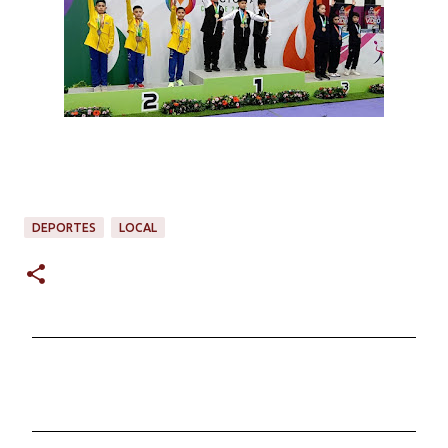
DEPORTES
LOCAL
C
o
m