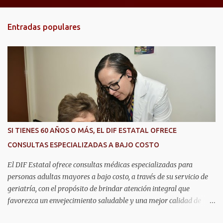
n
t
Entradas populares
a
r
i
o
s
SI TIENES 60 AÑOS O MÁS, EL DIF ESTATAL OFRECE
CONSULTAS ESPECIALIZADAS A BAJO COSTO
El DIF Estatal ofrece consultas médicas especializadas para
personas adultas mayores a bajo costo, a través de su servicio de
geriatría, con el propósito de brindar atención integral que
favorezca un envejecimiento saludable y una mejor calidad de
vida. Aurora Jiménez Esquivel, primera voluntaria y presidenta del