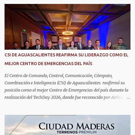
DIF Estatal, informó que la consulta de geriatría se enfoca
fundamentalmente en la prevención, el diagnóstico y tratamiento
de las enfermedades más comunes en las personas mayores de 60
años, como diabetes, hipertensión, deterioro cognitivo y
alzhéimer, entre otros padecimientos. "Nuestros adultos mayores
son el corazón de muchas familias y merecen todo nuestro respeto,
cuidado y reconocimiento; por eso, en el DIF Estatal impulsamos
servicios que les ayuden a cuidar su salud y a vivir esta etapa con
C5i DE AGUASCALIENTES REAFIRMA SU LIDERAZGO COMO EL
la atención y el acompañamiento que necesitan", señaló la
MEJOR CENTRO DE EMERGENCIAS DEL PAÍS
presidenta del DIF Estatal. Para acceder al servicio, las y los
interesados deben acudir a la Dirección de Servi...
El Centro de Comando, Control, Comunicación, Cómputo,
Coordinación e Inteligencia (C5i) de Aguascalientes reafirmó su
posición como el mejor Centro de Emergencias del país durante la
realización del TechDay 2026, donde fue reconocido por Airbus
Public Safety and Security México por su liderazgo en la
implementación de tecnología e innovación aplicada a la
seguridad pública y la atención de emergencias. Este encuentro
reunió a autoridades, especialistas nacionales e internacionales y
representantes de instituciones de seguridad para intercambiar