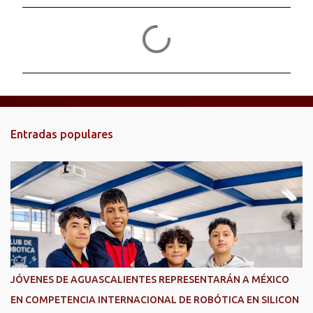
C
o
m
e
n
t
Entradas populares
a
r
i
o
s
JÓVENES DE AGUASCALIENTES REPRESENTARÁN A MÉXICO
EN COMPETENCIA INTERNACIONAL DE ROBÓTICA EN SILICON