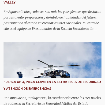
VALLEY
En Aguascalientes, cada vez son más las y los jóvenes que destacan
por su talento, preparación y dominio de habilidades del futuro,
posicionando al estado en escenarios internacionales. Muestra de
ello es el equipo de 19 estudiantes de la Escuela Secundaria General
No. 6, que clasificó a la competencia internacional RoboRAVE
2026, a realizarse en julio en Silicon Valley, California, donde
competirán con jóvenes de todo el mundo. Su pase lo obtuvieron en
RoboRAVE México 2025, en Puerto Vallarta, tras destacar por su
precisión, creatividad y habilidades en programación, diseño de
prototipos y trabajo en equipo. Divididos en cinco equipos,
participarán en la categoría Fast Bot, en la que robots diseñados
por ellos mismos deberán recorrer una pista siguiendo una línea
con la mayor velocidad y exactitud. Este logro refleja cómo en
FUERZA UNO, PIEZA CLAVE EN LA ESTRATEGIA DE SEGURIDAD
Aguascalientes se impulsa el desarrollo de nuevas competencias,
Y ATENCIÓN DE EMERGENCIAS
formando generaciones capaces de innovar y competir al más alto
nivel global.
Con innovación, inteligencia y la coordinación entre los tres niveles
de gobierno, la Secretaría de Seguridad Pública del Estado