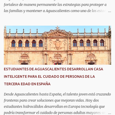
fortalece de manera permanente las estrategias para proteger a
las familias y mantener a Aguascalientes como uno de los estados
más seguros del país. Como parte de las estrategias, el helicóptero
Fuerza Uno es un recurso fundamental para ampliar la vigilancia
aérea, brindar apoyo táctico a los operativos de seguridad,
realizar traslados aeromédicos y participar en el transporte de
órganos, fortaleciendo la capacidad de respuesta de las
instituciones ante situaciones que requieren atención inmediata.
En reconocimiento a su liderazgo al mando del helicóptero Fuerza
Uno y a la contribución de esta aeronave en las operaciones de
seguridad y en los servicios de emergencia en Aguascalientes, el
ESTUDIANTES DE AGUASCALIENTES DESARROLLAN CASA
secretario de Seguridad Pública del Estado, comisario general
INTELIGENTE PARA EL CUIDADO DE PERSONAS DE LA
Antonio Martínez Romo, fue distinguido durante el TechDay 2026.
TERCERA EDAD EN ESPAÑA
Martínez Romo destacó que el helicóptero repres...
Desde Aguascalientes hasta España, el talento joven está cruzando
fronteras para crear soluciones que mejoran vidas. Hoy dos
estudiantes hidrocálidos desarrollan en Europa tecnología que
podría transformar el cuidado de personas adultas mayores: una