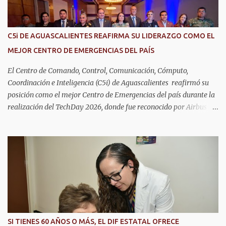
C5i DE AGUASCALIENTES REAFIRMA SU LIDERAZGO COMO EL
MEJOR CENTRO DE EMERGENCIAS DEL PAÍS
El Centro de Comando, Control, Comunicación, Cómputo,
Coordinación e Inteligencia (C5i) de Aguascalientes reafirmó su
posición como el mejor Centro de Emergencias del país durante la
realización del TechDay 2026, donde fue reconocido por Airbus
Public Safety and Security México por su liderazgo en la
implementación de tecnología e innovación aplicada a la
seguridad pública y la atención de emergencias. Este encuentro
reunió a autoridades, especialistas nacionales e internacionales y
representantes de instituciones de seguridad para intercambiar
conocimientos y conocer las tendencias más avanzadas en la
materia. La titular del C5i, Michelle Olmos Álvarez, señaló que este
reconocimiento es resultado de la capacidad operativa, la
infraestructura tecnológica de vanguardia y los modelos
SI TIENES 60 AÑOS O MÁS, EL DIF ESTATAL OFRECE