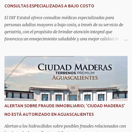
innovadores de coordinación institucional que distinguen al C5i de
CONSULTAS ESPECIALIZADAS A BAJO COSTO
Aguascalientes, posicionándose como un referente nacional en
materia de atención de emergencias. "Bajo el liderazgo de la
El DIF Estatal ofrece consultas médicas especializadas para
goberna...
personas adultas mayores a bajo costo, a través de su servicio de
geriatría, con el propósito de brindar atención integral que
favorezca un envejecimiento saludable y una mejor calidad de
vida. Aurora Jiménez Esquivel, primera voluntaria y presidenta del
DIF Estatal, informó que la consulta de geriatría se enfoca
fundamentalmente en la prevención, el diagnóstico y tratamiento
de las enfermedades más comunes en las personas mayores de 60
años, como diabetes, hipertensión, deterioro cognitivo y
alzhéimer, entre otros padecimientos. "Nuestros adultos mayores
son el corazón de muchas familias y merecen todo nuestro respeto,
cuidado y reconocimiento; por eso, en el DIF Estatal impulsamos
servicios que les ayuden a cuidar su salud y a vivir esta etapa con
ALERTAN SOBRE FRAUDE INMOBILIARIO; 'CIUDAD MADERAS'
la atención y el acompañamiento que necesitan", señaló la
NO ESTÁ AUTORIZADO EN AGUASCALIENTES
presidenta del DIF Estatal. Para acceder al servicio, las y los
interesados deben acudir a la Dirección de Servi...
Alertan a los hidrocálidos sobre posibles fraudes relacionados con