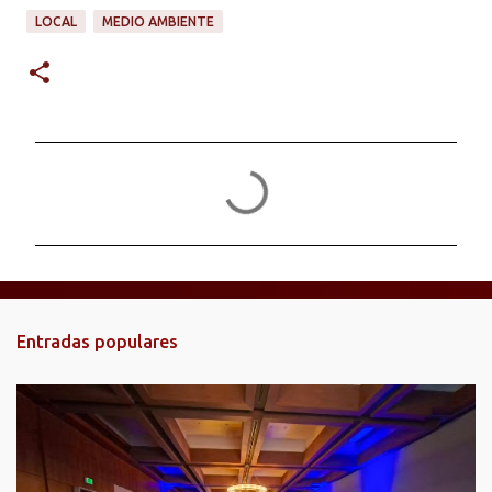
LOCAL
MEDIO AMBIENTE
C
o
m
e
n
t
Entradas populares
a
r
i
o
s