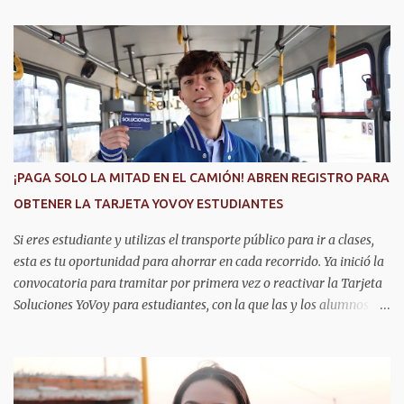
a
r
i
o
s
¡PAGA SOLO LA MITAD EN EL CAMIÓN! ABREN REGISTRO PARA
OBTENER LA TARJETA YOVOY ESTUDIANTES
Si eres estudiante y utilizas el transporte público para ir a clases,
esta es tu oportunidad para ahorrar en cada recorrido. Ya inició la
convocatoria para tramitar por primera vez o reactivar la Tarjeta
Soluciones YoVoy para estudiantes, con la que las y los alumnos
pagan solo el 50 por ciento de la tarifa del camión urbano. Este
programa beneficia a más de 20 mil estudiantes de primaria,
secundaria, bachillerato y universidad en Aguascalientes, quienes
pueden utilizar este descuento durante todo el año, lo cual