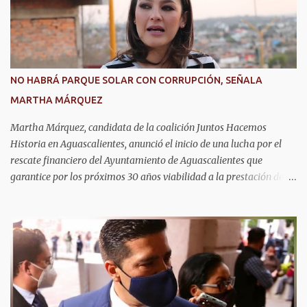
representa un importante apoyo para la economía de las familias.
La convocatoria permanecerá abierta durante los meses de agosto,
septiembre y octubre. El trámite se realiza de manera presencial
en las oficinas de la Agencia de Movilidad del Estado de
Aguascalientes (Amovea), ubicadas en el Complejo Tres Centurias,
NO HABRÁ PARQUE SOLAR CON CORRUPCIÓN, SEÑALA
de lunes a viernes, en un horario de 8:00 a 15:00 horas. Para
MARTHA MÁRQUEZ
realizar el trámite por primera vez se debe presentar acta de
nacimiento, CURP, identificación oficial...
Martha Márquez, candidata de la coalición Juntos Hacemos
Historia en Aguascalientes, anunció el inicio de una lucha por el
rescate financiero del Ayuntamiento de Aguascalientes que
garantice por los próximos 30 años viabilidad a la prestación de
los servicios públicos como seguridad, agua, y pavimentos que
exige la ciudadanía. Informó que emprenderá las acciones
necesarias para la cancelación del proyecto de parque solar, como
se anunció en Baja California días atrás con la misma empresa que
se tiene el convenio en Aguascalientes. La candidata del Partido del
Trabajo y Partido Verde manifestó que analizará las estrategias
legales para frenar el endeudamiento con los recursos del