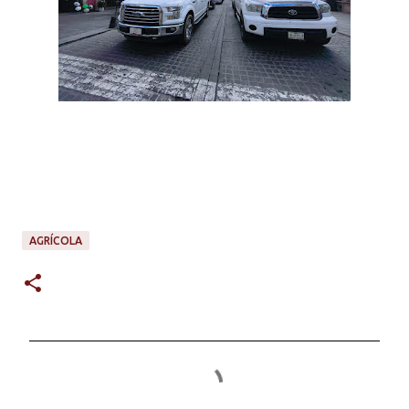
AGRÍCOLA
C
o