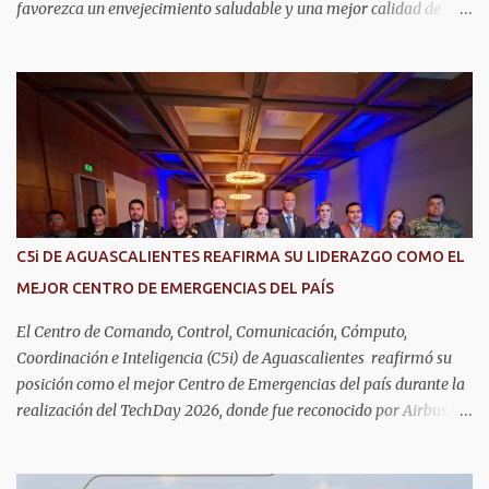
favorezca un envejecimiento saludable y una mejor calidad de
vida. Aurora Jiménez Esquivel, primera voluntaria y presidenta del
DIF Estatal, informó que la consulta de geriatría se enfoca
fundamentalmente en la prevención, el diagnóstico y tratamiento
de las enfermedades más comunes en las personas mayores de 60
años, como diabetes, hipertensión, deterioro cognitivo y
alzhéimer, entre otros padecimientos. "Nuestros adultos mayores
son el corazón de muchas familias y merecen todo nuestro respeto,
cuidado y reconocimiento; por eso, en el DIF Estatal impulsamos
servicios que les ayuden a cuidar su salud y a vivir esta etapa con
C5i DE AGUASCALIENTES REAFIRMA SU LIDERAZGO COMO EL
la atención y el acompañamiento que necesitan", señaló la
MEJOR CENTRO DE EMERGENCIAS DEL PAÍS
presidenta del DIF Estatal. Para acceder al servicio, las y los
interesados deben acudir a la Dirección de Servi...
El Centro de Comando, Control, Comunicación, Cómputo,
Coordinación e Inteligencia (C5i) de Aguascalientes reafirmó su
posición como el mejor Centro de Emergencias del país durante la
realización del TechDay 2026, donde fue reconocido por Airbus
Public Safety and Security México por su liderazgo en la
implementación de tecnología e innovación aplicada a la