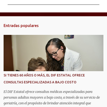
m
e
n
t
Entradas populares
a
r
i
o
s
SI TIENES 60 AÑOS O MÁS, EL DIF ESTATAL OFRECE
CONSULTAS ESPECIALIZADAS A BAJO COSTO
El DIF Estatal ofrece consultas médicas especializadas para
personas adultas mayores a bajo costo, a través de su servicio de
geriatría, con el propósito de brindar atención integral que