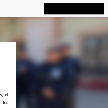
s, el
a los