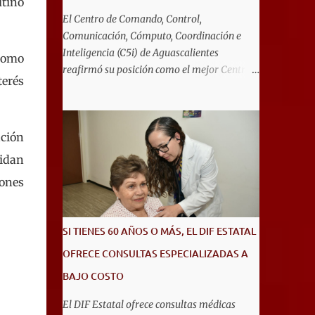
utino
El Centro de Comando, Control,
Comunicación, Cómputo, Coordinación e
Inteligencia (C5i) de Aguascalientes
 como
reafirmó su posición como el mejor Centro
terés
de Emergencias del país durante la
realización del TechDay 2026, donde fue
reconocido por Airbus Public Safety and
ación
Security México por su liderazgo en la
implementación de tecnología e innovación
cidan
aplicada a la seguridad pública y la atención
iones
de emergencias. Este encuentro reunió a
autoridades, especialistas nacionales e
internacionales y representantes de
SI TIENES 60 AÑOS O MÁS, EL DIF ESTATAL
instituciones de seguridad para
OFRECE CONSULTAS ESPECIALIZADAS A
intercambiar conocimientos y conocer las
tendencias más avanzadas en la materia. La
BAJO COSTO
titular del C5i, Michelle Olmos Álvarez,
El DIF Estatal ofrece consultas médicas
señaló que este reconocimiento es resultado