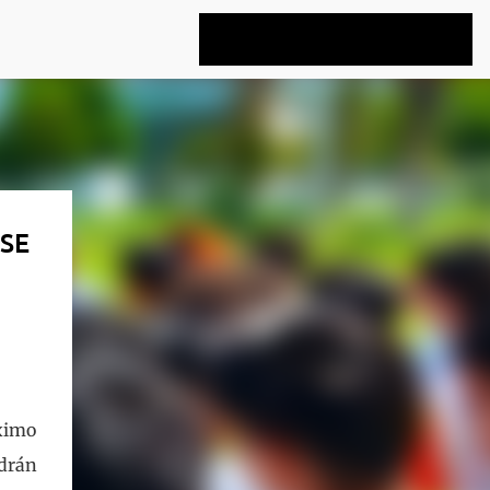
SE
óximo
ndrán