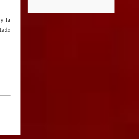
el caso del supuesto condominio
que necesitan", señaló la presidenta del DIF
denominado “Ciudad Maderas”, el cual no
Estatal. Para acceder al servicio, las y los
existe ni está autorizado dentro del
y la
interesados deben acudir a la Dirección de
municipio ni del estado, así lo señaló Óscar
Servi...
tado
Tristán Rodríguez Godoy, secretario de
Desarrollo Urbano Municipal. Explicó que
dicho desarrollo corresponde a otro estado,
específicamente Jalisco, por lo que la
promoción de “terrenos en Aguascalientes”
bajo ese nombre distorsiona la información
y puede inducir a error a las personas
interesadas en adquirir un inmueble. "Hay
unos anuncios que anuncian desarrollos que
como Ciudad Maderas, ese desarrollo no
está autorizado ni existe en Aguascalientes,
es en Jalisco, entonces luego se distorsiona la
información, ‘terrenos en Aguascalientes’,
no, aquí no hay ningún desarrollo
autorizado con ese nombre y tengo