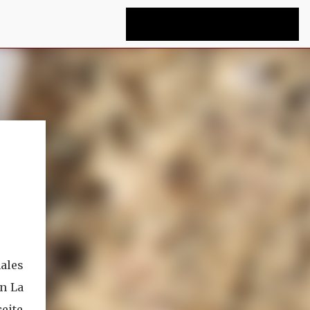
ales
en La
eite