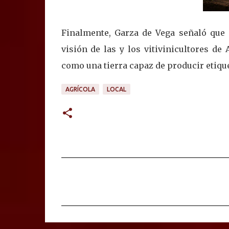
Finalmente, Garza de Vega señaló que e
visión de las y los vitivinicultores d
como una tierra capaz de producir etique
AGRÍCOLA
LOCAL
C
o
m
e