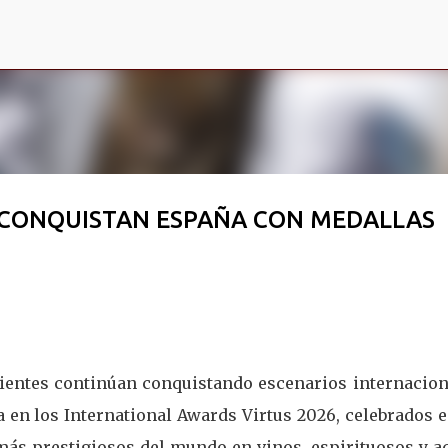
Ir al contenido principal
 CONQUISTAN ESPAÑA CON MEDALLAS
alientes continúan conquistando escenarios internacion
a en los International Awards Virtus 2026, celebrados 
más prestigiosos del mundo en vinos, espirituosos y ac