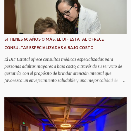
i
o
s
SI TIENES 60 AÑOS O MÁS, EL DIF ESTATAL OFRECE
CONSULTAS ESPECIALIZADAS A BAJO COSTO
El DIF Estatal ofrece consultas médicas especializadas para
personas adultas mayores a bajo costo, a través de su servicio de
geriatría, con el propósito de brindar atención integral que
favorezca un envejecimiento saludable y una mejor calidad de
vida. Aurora Jiménez Esquivel, primera voluntaria y presidenta del
DIF Estatal, informó que la consulta de geriatría se enfoca
fundamentalmente en la prevención, el diagnóstico y tratamiento
de las enfermedades más comunes en las personas mayores de 60
años, como diabetes, hipertensión, deterioro cognitivo y
alzhéimer, entre otros padecimientos. "Nuestros adultos mayores
son el corazón de muchas familias y merecen todo nuestro respeto,