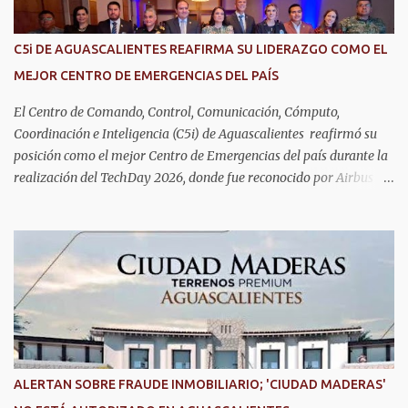
cuidado y reconocimiento; por eso, en el DIF Estatal impulsamos
servicios que les ayuden a cuidar su salud y a vivir esta etapa con
C5i DE AGUASCALIENTES REAFIRMA SU LIDERAZGO COMO EL
la atención y el acompañamiento que necesitan", señaló la
MEJOR CENTRO DE EMERGENCIAS DEL PAÍS
presidenta del DIF Estatal. Para acceder al servicio, las y los
interesados deben acudir a la Dirección de Servi...
El Centro de Comando, Control, Comunicación, Cómputo,
Coordinación e Inteligencia (C5i) de Aguascalientes reafirmó su
posición como el mejor Centro de Emergencias del país durante la
realización del TechDay 2026, donde fue reconocido por Airbus
Public Safety and Security México por su liderazgo en la
implementación de tecnología e innovación aplicada a la
seguridad pública y la atención de emergencias. Este encuentro
reunió a autoridades, especialistas nacionales e internacionales y
representantes de instituciones de seguridad para intercambiar
conocimientos y conocer las tendencias más avanzadas en la
materia. La titular del C5i, Michelle Olmos Álvarez, señaló que este
reconocimiento es resultado de la capacidad operativa, la
infraestructura tecnológica de vanguardia y los modelos
ALERTAN SOBRE FRAUDE INMOBILIARIO; 'CIUDAD MADERAS'
innovadores de coordinación institucional que distinguen al C5i de