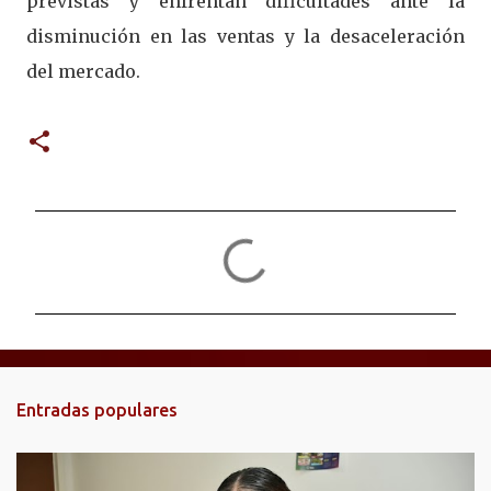
previstas y enfrentan dificultades ante la
disminución en las ventas y la desaceleración
del mercado.
C
o
m
e
n
t
Entradas populares
a
r