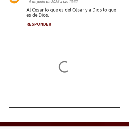
9 de junio de 2026 a las 13:32
o
Al César lo que es del César y a Dios lo que
es de Dios.
m
e
RESPONDER
n
t
a
r
i
o
s
P
u
b