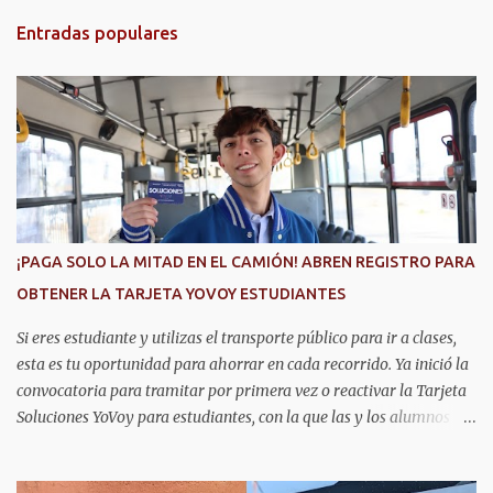
l
i
Entradas populares
c
a
r
u
n
c
o
m
e
n
t
¡PAGA SOLO LA MITAD EN EL CAMIÓN! ABREN REGISTRO PARA
a
r
OBTENER LA TARJETA YOVOY ESTUDIANTES
i
o
Si eres estudiante y utilizas el transporte público para ir a clases,
esta es tu oportunidad para ahorrar en cada recorrido. Ya inició la
convocatoria para tramitar por primera vez o reactivar la Tarjeta
Soluciones YoVoy para estudiantes, con la que las y los alumnos
pagan solo el 50 por ciento de la tarifa del camión urbano. Este
programa beneficia a más de 20 mil estudiantes de primaria,