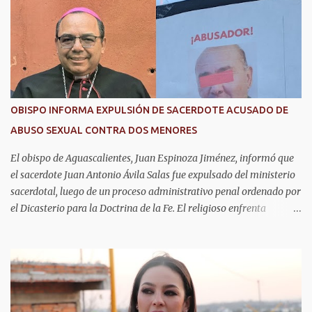
secundaria, bachillerato y universidad en Aguascalientes, quienes
pueden utilizar este descuento durante todo el año, lo cual
representa un importante apoyo para la economía de las familias.
La convocatoria permanecerá abierta durante los meses de agosto,
septiembre y octubre. El trámite se realiza de manera presencial
en las oficinas de la Agencia de Movilidad del Estado de
Aguascalientes (Amovea), ubicadas en el Complejo Tres Centurias,
OBISPO INFORMA EXPULSIÓN DE SACERDOTE ACUSADO DE
de lunes a viernes, en un horario de 8:00 a 15:00 horas. Para
ABUSO SEXUAL CONTRA DOS MENORES
realizar el trámite por primera vez se debe presentar acta de
nacimiento, CURP, identificación oficial...
El obispo de Aguascalientes, Juan Espinoza Jiménez, informó que
el sacerdote Juan Antonio Ávila Salas fue expulsado del ministerio
sacerdotal, luego de un proceso administrativo penal ordenado por
el Dicasterio para la Doctrina de la Fe. El religioso enfrenta
señalamientos por presunto abuso sexual contra al menos dos
menores de 12 años de edad. A través de una notificación dirigida
al presbiterio, el obispo explicó que el procedimiento se llevó a
cabo conforme a las normas de la Iglesia y que todas sus fases
fueron validadas por el Dicasterio para la Doctrina de la Fe. Como
resultado, Ávila Salas dejó de pertenecer al presbiterio de la