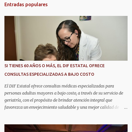
t
Entradas populares
a
r
i
o
s
SI TIENES 60 AÑOS O MÁS, EL DIF ESTATAL OFRECE
CONSULTAS ESPECIALIZADAS A BAJO COSTO
El DIF Estatal ofrece consultas médicas especializadas para
personas adultas mayores a bajo costo, a través de su servicio de
geriatría, con el propósito de brindar atención integral que
favorezca un envejecimiento saludable y una mejor calidad de
vida. Aurora Jiménez Esquivel, primera voluntaria y presidenta del
DIF Estatal, informó que la consulta de geriatría se enfoca
fundamentalmente en la prevención, el diagnóstico y tratamiento