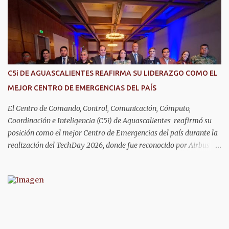
de las enfermedades más comunes en las personas mayores de 60
años, como diabetes, hipertensión, deterioro cognitivo y
alzhéimer, entre otros padecimientos. "Nuestros adultos mayores
son el corazón de muchas familias y merecen todo nuestro respeto,
cuidado y reconocimiento; por eso, en el DIF Estatal impulsamos
servicios que les ayuden a cuidar su salud y a vivir esta etapa con
C5i DE AGUASCALIENTES REAFIRMA SU LIDERAZGO COMO EL
la atención y el acompañamiento que necesitan", señaló la
MEJOR CENTRO DE EMERGENCIAS DEL PAÍS
presidenta del DIF Estatal. Para acceder al servicio, las y los
interesados deben acudir a la Dirección de Servi...
El Centro de Comando, Control, Comunicación, Cómputo,
Coordinación e Inteligencia (C5i) de Aguascalientes reafirmó su
posición como el mejor Centro de Emergencias del país durante la
realización del TechDay 2026, donde fue reconocido por Airbus
Public Safety and Security México por su liderazgo en la
implementación de tecnología e innovación aplicada a la
seguridad pública y la atención de emergencias. Este encuentro
reunió a autoridades, especialistas nacionales e internacionales y
representantes de instituciones de seguridad para intercambiar
conocimientos y conocer las tendencias más avanzadas en la