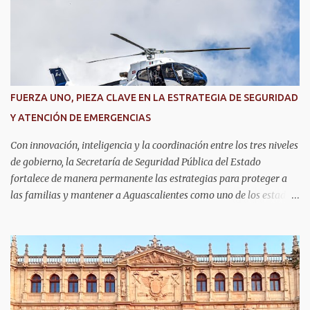
i
o
s
FUERZA UNO, PIEZA CLAVE EN LA ESTRATEGIA DE SEGURIDAD
Y ATENCIÓN DE EMERGENCIAS
Con innovación, inteligencia y la coordinación entre los tres niveles
de gobierno, la Secretaría de Seguridad Pública del Estado
fortalece de manera permanente las estrategias para proteger a
las familias y mantener a Aguascalientes como uno de los estados
más seguros del país. Como parte de las estrategias, el helicóptero
Fuerza Uno es un recurso fundamental para ampliar la vigilancia
aérea, brindar apoyo táctico a los operativos de seguridad,
realizar traslados aeromédicos y participar en el transporte de
órganos, fortaleciendo la capacidad de respuesta de las
instituciones ante situaciones que requieren atención inmediata.