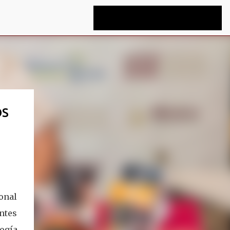
OS
onal
ntes
ogía