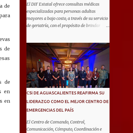
El DIF Estatal ofrece consultas médicas
za de
especializadas para personas adultas
 para
mayores a bajo costo, a través de su servicio
de geriatría, con el propósito de brindar
atención integral que favorezca un
evas
envejecimiento saludable y una mejor
calidad de vida. Aurora Jiménez Esquivel,
s de
primera voluntaria y presidenta del DIF
esas
Estatal, informó que la consulta de geriatría
se enfoca fundamentalmente en la
prevención, el diagnóstico y tratamiento de
s de
las enfermedades más comunes en las
personas mayores de 60 años, como
s en
C5i DE AGUASCALIENTES REAFIRMA SU
diabetes, hipertensión, deterioro cognitivo y
s en
LIDERAZGO COMO EL MEJOR CENTRO DE
alzhéimer, entre otros padecimientos.
EMERGENCIAS DEL PAÍS
"Nuestros adultos mayores son el corazón
de muchas familias y merecen todo nuestro
El Centro de Comando, Control,
respeto, cuidado y reconocimiento; por eso,
Comunicación, Cómputo, Coordinación e
en el DIF Estatal impulsamos servicios que