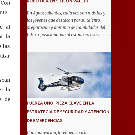
ROBÓTICA EN SILICON VALLEY
 Con
nte.
En Aguascalientes, cada vez son más las y
los jóvenes que destacan por su talento,
o al
preparación y dominio de habilidades del
futuro, posicionando al estado en escenarios
r la
internacionales. Muestra de ello es el equipo
 las
de 19 estudiantes de la Escuela Secundaria
itar
General No. 6, que clasificó a la competencia
internacional RoboRAVE 2026, a realizarse
en julio en Silicon Valley, California, donde
competirán con jóvenes de todo el mundo. Su
scan
pase lo obtuvieron en RoboRAVE México
r la
2025, en Puerto Vallarta, tras destacar por su
s de
precisión, creatividad y habilidades en
FUERZA UNO, PIEZA CLAVE EN LA
programación, diseño de prototipos y
ESTRATEGIA DE SEGURIDAD Y ATENCIÓN
trabajo en equipo. Divididos en cinco
DE EMERGENCIAS
equipos, participarán en la categoría Fast
Bot, en la que robots diseñados por ellos
Con innovación, inteligencia y la