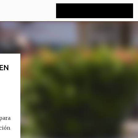
 EN
para
ición