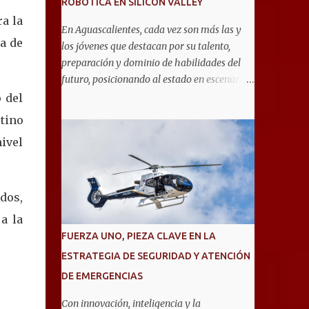
ROBÓTICA EN SILICON VALLEY
ra la
En Aguascalientes, cada vez son más las y
ra de
los jóvenes que destacan por su talento,
preparación y dominio de habilidades del
futuro, posicionando al estado en escenarios
internacionales. Muestra de ello es el equipo
 del
de 19 estudiantes de la Escuela Secundaria
tino
General No. 6, que clasificó a la competencia
ivel
internacional RoboRAVE 2026, a realizarse
en julio en Silicon Valley, California, donde
competirán con jóvenes de todo el mundo. Su
pase lo obtuvieron en RoboRAVE México
dos,
2025, en Puerto Vallarta, tras destacar por su
a la
precisión, creatividad y habilidades en
FUERZA UNO, PIEZA CLAVE EN LA
programación, diseño de prototipos y
ESTRATEGIA DE SEGURIDAD Y ATENCIÓN
trabajo en equipo. Divididos en cinco
DE EMERGENCIAS
equipos, participarán en la categoría Fast
Bot, en la que robots diseñados por ellos
Con innovación, inteligencia y la