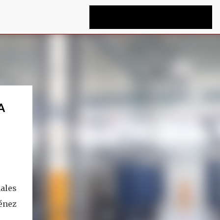
A
ales
ménez