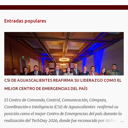
e
n
t
Entradas populares
a
r
i
o
s
C5i DE AGUASCALIENTES REAFIRMA SU LIDERAZGO COMO EL
MEJOR CENTRO DE EMERGENCIAS DEL PAÍS
El Centro de Comando, Control, Comunicación, Cómputo,
Coordinación e Inteligencia (C5i) de Aguascalientes reafirmó su
posición como el mejor Centro de Emergencias del país durante la
realización del TechDay 2026, donde fue reconocido por Airbus
Public Safety and Security México por su liderazgo en la