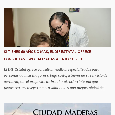
implementación de tecnología e innovación aplicada a la
seguridad pública y la atención de emergencias. Este encuentro
reunió a autoridades, especialistas nacionales e internacionales y
representantes de instituciones de seguridad para intercambiar
conocimientos y conocer las tendencias más avanzadas en la
materia. La titular del C5i, Michelle Olmos Álvarez, señaló que este
reconocimiento es resultado de la capacidad operativa, la
infraestructura tecnológica de vanguardia y los modelos
SI TIENES 60 AÑOS O MÁS, EL DIF ESTATAL OFRECE
innovadores de coordinación institucional que distinguen al C5i de
CONSULTAS ESPECIALIZADAS A BAJO COSTO
Aguascalientes, posicionándose como un referente nacional en
materia de atención de emergencias. "Bajo el liderazgo de la
El DIF Estatal ofrece consultas médicas especializadas para
goberna...
personas adultas mayores a bajo costo, a través de su servicio de
geriatría, con el propósito de brindar atención integral que
favorezca un envejecimiento saludable y una mejor calidad de
vida. Aurora Jiménez Esquivel, primera voluntaria y presidenta del
DIF Estatal, informó que la consulta de geriatría se enfoca
fundamentalmente en la prevención, el diagnóstico y tratamiento
de las enfermedades más comunes en las personas mayores de 60