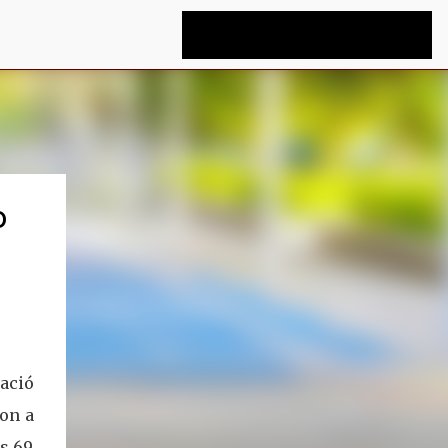
O
nació
ron a
s 69