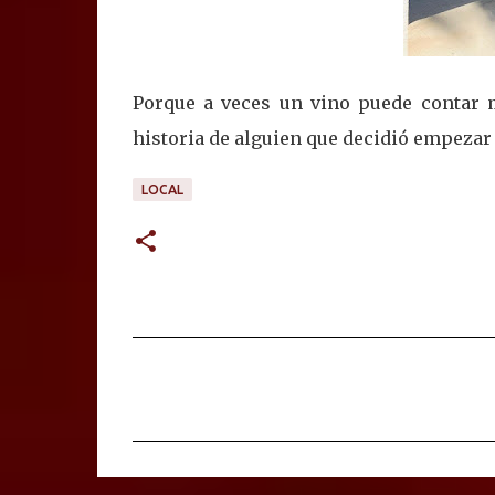
Porque a veces un vino puede contar 
historia de alguien que decidió empezar
LOCAL
C
o
m
e