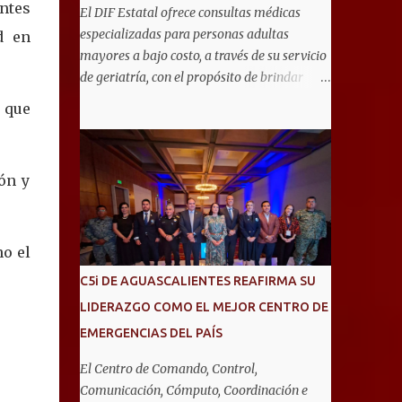
ntes
El DIF Estatal ofrece consultas médicas
especializadas para personas adultas
d en
mayores a bajo costo, a través de su servicio
de geriatría, con el propósito de brindar
atención integral que favorezca un
 que
envejecimiento saludable y una mejor
calidad de vida. Aurora Jiménez Esquivel,
primera voluntaria y presidenta del DIF
ón y
Estatal, informó que la consulta de geriatría
se enfoca fundamentalmente en la
prevención, el diagnóstico y tratamiento de
las enfermedades más comunes en las
no el
personas mayores de 60 años, como
C5i DE AGUASCALIENTES REAFIRMA SU
diabetes, hipertensión, deterioro cognitivo y
LIDERAZGO COMO EL MEJOR CENTRO DE
alzhéimer, entre otros padecimientos.
EMERGENCIAS DEL PAÍS
"Nuestros adultos mayores son el corazón
de muchas familias y merecen todo nuestro
El Centro de Comando, Control,
respeto, cuidado y reconocimiento; por eso,
Comunicación, Cómputo, Coordinación e
en el DIF Estatal impulsamos servicios que