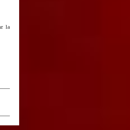
entendido que está en Jalisco", dijo. En este
sen...
r la