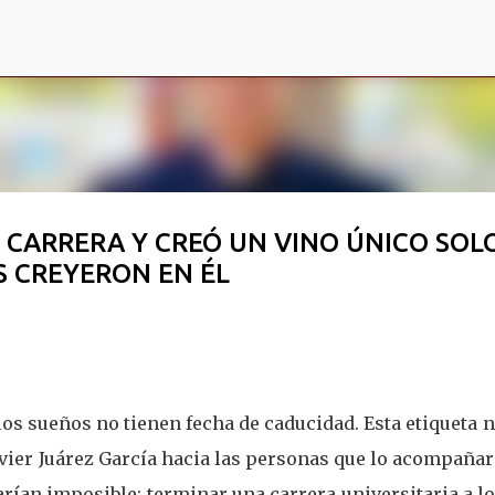
Ir al contenido principal
U CARRERA Y CREÓ UN VINO ÚNICO SOL
S CREYERON EN ÉL
 los sueños no tienen fecha de caducidad. Esta etiqueta 
avier Juárez García hacia las personas que lo acompaña
ían imposible: terminar una carrera universitaria a lo