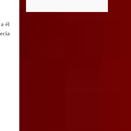
el caso del supuesto condominio
que distinguen al C5i de Aguascalientes,
denominado “Ciudad Maderas”, el cual no
posicionándose como un referente nacional
existe ni está autorizado dentro del
en materia de atención de emergencias.
municipio ni del estado, así lo señaló Óscar
a él
"Bajo el liderazgo de la goberna...
Tristán Rodríguez Godoy, secretario de
ecía
Desarrollo Urbano Municipal. Explicó que
dicho desarrollo corresponde a otro estado,
específicamente Jalisco, por lo que la
promoción de “terrenos en Aguascalientes”
bajo ese nombre distorsiona la información
y puede inducir a error a las personas
interesadas en adquirir un inmueble. "Hay
unos anuncios que anuncian desarrollos que
como Ciudad Maderas, ese desarrollo no
está autorizado ni existe en Aguascalientes,
es en Jalisco, entonces luego se distorsiona la
información, ‘terrenos en Aguascalientes’,
no, aquí no hay ningún desarrollo
autorizado con ese nombre y tengo