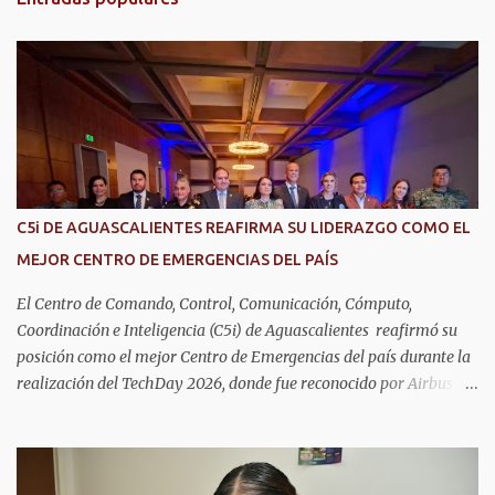
a
r
i
o
s
C5i DE AGUASCALIENTES REAFIRMA SU LIDERAZGO COMO EL
MEJOR CENTRO DE EMERGENCIAS DEL PAÍS
El Centro de Comando, Control, Comunicación, Cómputo,
Coordinación e Inteligencia (C5i) de Aguascalientes reafirmó su
posición como el mejor Centro de Emergencias del país durante la
realización del TechDay 2026, donde fue reconocido por Airbus
Public Safety and Security México por su liderazgo en la
implementación de tecnología e innovación aplicada a la
seguridad pública y la atención de emergencias. Este encuentro
reunió a autoridades, especialistas nacionales e internacionales y