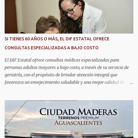
representantes de instituciones de seguridad para intercambiar
conocimientos y conocer las tendencias más avanzadas en la
materia. La titular del C5i, Michelle Olmos Álvarez, señaló que este
reconocimiento es resultado de la capacidad operativa, la
infraestructura tecnológica de vanguardia y los modelos
SI TIENES 60 AÑOS O MÁS, EL DIF ESTATAL OFRECE
innovadores de coordinación institucional que distinguen al C5i de
CONSULTAS ESPECIALIZADAS A BAJO COSTO
Aguascalientes, posicionándose como un referente nacional en
materia de atención de emergencias. "Bajo el liderazgo de la
El DIF Estatal ofrece consultas médicas especializadas para
goberna...
personas adultas mayores a bajo costo, a través de su servicio de
geriatría, con el propósito de brindar atención integral que
favorezca un envejecimiento saludable y una mejor calidad de
vida. Aurora Jiménez Esquivel, primera voluntaria y presidenta del
DIF Estatal, informó que la consulta de geriatría se enfoca
fundamentalmente en la prevención, el diagnóstico y tratamiento
de las enfermedades más comunes en las personas mayores de 60
años, como diabetes, hipertensión, deterioro cognitivo y
alzhéimer, entre otros padecimientos. "Nuestros adultos mayores
son el corazón de muchas familias y merecen todo nuestro respeto,