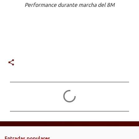
Performance durante marcha del 8M
C
o
m
e
n
t
Entradas populares