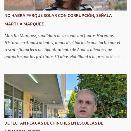
en las oficinas de la Agencia de Movilidad del Estado de
Aguascalientes (Amovea), ubicadas en el Complejo Tres Centurias,
NO HABRÁ PARQUE SOLAR CON CORRUPCIÓN, SEÑALA
de lunes a viernes, en un horario de 8:00 a 15:00 horas. Para
MARTHA MÁRQUEZ
realizar el trámite por primera vez se debe presentar acta de
nacimiento, CURP, identificación oficial...
Martha Márquez, candidata de la coalición Juntos Hacemos
Historia en Aguascalientes, anunció el inicio de una lucha por el
rescate financiero del Ayuntamiento de Aguascalientes que
garantice por los próximos 30 años viabilidad a la prestación de
los servicios públicos como seguridad, agua, y pavimentos que
exige la ciudadanía. Informó que emprenderá las acciones
necesarias para la cancelación del proyecto de parque solar, como
se anunció en Baja California días atrás con la misma empresa que
se tiene el convenio en Aguascalientes. La candidata del Partido del
Trabajo y Partido Verde manifestó que analizará las estrategias
legales para frenar el endeudamiento con los recursos del
municipio. Advirtió que en caso de ser necesario acudirá con el
presidente de la república Andrés Manuel López Obrador, así como
DETECTAN PLAGAS DE CHINCHES EN ESCUELAS DE
el alcalde de Aguascalientes, Leonardo Montañez Castro, para