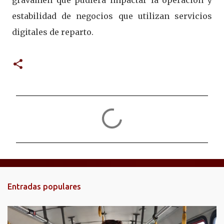
gravamen que pudiera impactar la operación y
estabilidad de negocios que utilizan servicios
digitales de reparto.
C
o
m
e
n
t
Entradas populares
a
r
i