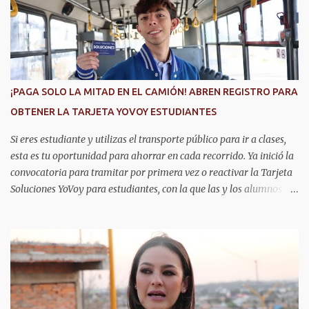
o
s
¡PAGA SOLO LA MITAD EN EL CAMIÓN! ABREN REGISTRO PARA
OBTENER LA TARJETA YOVOY ESTUDIANTES
Si eres estudiante y utilizas el transporte público para ir a clases,
esta es tu oportunidad para ahorrar en cada recorrido. Ya inició la
convocatoria para tramitar por primera vez o reactivar la Tarjeta
Soluciones YoVoy para estudiantes, con la que las y los alumnos
pagan solo el 50 por ciento de la tarifa del camión urbano. Este
programa beneficia a más de 20 mil estudiantes de primaria,
secundaria, bachillerato y universidad en Aguascalientes, quienes
pueden utilizar este descuento durante todo el año, lo cual
representa un importante apoyo para la economía de las familias.
La convocatoria permanecerá abierta durante los meses de agosto,
septiembre y octubre. El trámite se realiza de manera presencial