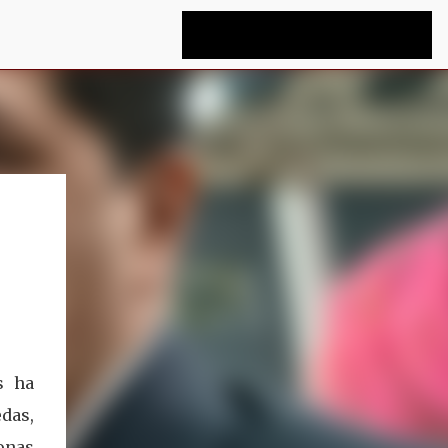
s ha
das,
onas