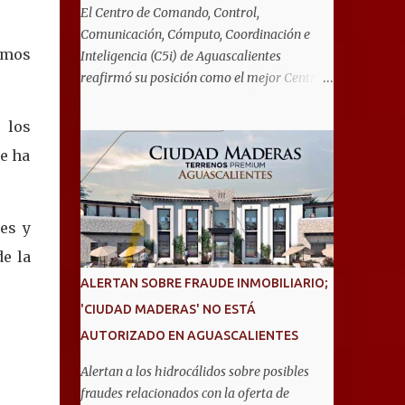
El Centro de Comando, Control,
Comunicación, Cómputo, Coordinación e
amos
Inteligencia (C5i) de Aguascalientes
reafirmó su posición como el mejor Centro
de Emergencias del país durante la
realización del TechDay 2026, donde fue
 los
reconocido por Airbus Public Safety and
se ha
Security México por su liderazgo en la
implementación de tecnología e innovación
aplicada a la seguridad pública y la atención
es y
de emergencias. Este encuentro reunió a
autoridades, especialistas nacionales e
de la
internacionales y representantes de
ALERTAN SOBRE FRAUDE INMOBILIARIO;
instituciones de seguridad para
'CIUDAD MADERAS' NO ESTÁ
intercambiar conocimientos y conocer las
AUTORIZADO EN AGUASCALIENTES
tendencias más avanzadas en la materia. La
titular del C5i, Michelle Olmos Álvarez,
Alertan a los hidrocálidos sobre posibles
señaló que este reconocimiento es resultado
fraudes relacionados con la oferta de
de la capacidad operativa, la infraestructura