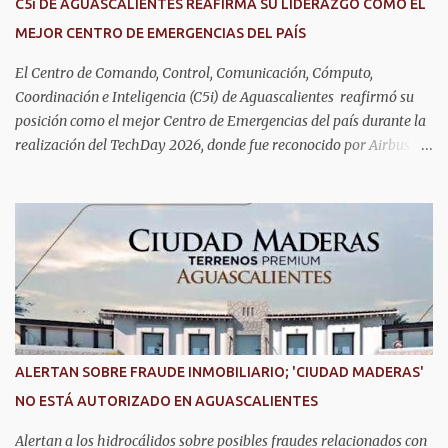
C5i DE AGUASCALIENTES REAFIRMA SU LIDERAZGO COMO EL
la atención y el acompañamiento que necesitan", señaló la
MEJOR CENTRO DE EMERGENCIAS DEL PAÍS
presidenta del DIF Estatal. Para acceder al servicio, las y los
interesados deben acudir a la Dirección de Servi...
El Centro de Comando, Control, Comunicación, Cómputo,
Coordinación e Inteligencia (C5i) de Aguascalientes reafirmó su
posición como el mejor Centro de Emergencias del país durante la
realización del TechDay 2026, donde fue reconocido por Airbus
Public Safety and Security México por su liderazgo en la
implementación de tecnología e innovación aplicada a la
seguridad pública y la atención de emergencias. Este encuentro
reunió a autoridades, especialistas nacionales e internacionales y
representantes de instituciones de seguridad para intercambiar
conocimientos y conocer las tendencias más avanzadas en la
materia. La titular del C5i, Michelle Olmos Álvarez, señaló que este
reconocimiento es resultado de la capacidad operativa, la
infraestructura tecnológica de vanguardia y los modelos
ALERTAN SOBRE FRAUDE INMOBILIARIO; 'CIUDAD MADERAS'
innovadores de coordinación institucional que distinguen al C5i de
NO ESTÁ AUTORIZADO EN AGUASCALIENTES
Aguascalientes, posicionándose como un referente nacional en
materia de atención de emergencias. "Bajo el liderazgo de la
Alertan a los hidrocálidos sobre posibles fraudes relacionados con