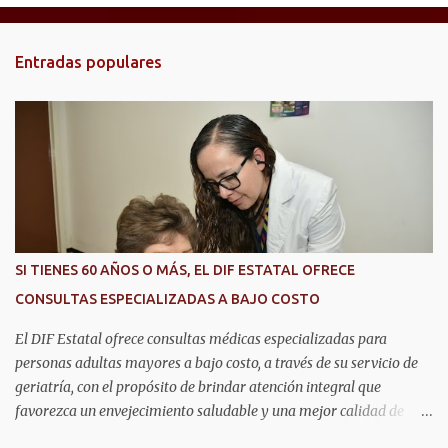
n
t
Entradas populares
a
r
i
o
s
SI TIENES 60 AÑOS O MÁS, EL DIF ESTATAL OFRECE
CONSULTAS ESPECIALIZADAS A BAJO COSTO
El DIF Estatal ofrece consultas médicas especializadas para
personas adultas mayores a bajo costo, a través de su servicio de
geriatría, con el propósito de brindar atención integral que
favorezca un envejecimiento saludable y una mejor calidad de
vida. Aurora Jiménez Esquivel, primera voluntaria y presidenta del