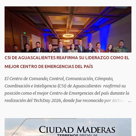
DIF Estatal, informó que la consulta de geriatría se enfoca
fundamentalmente en la prevención, el diagnóstico y tratamiento
de las enfermedades más comunes en las personas mayores de 60
años, como diabetes, hipertensión, deterioro cognitivo y
alzhéimer, entre otros padecimientos. "Nuestros adultos mayores
son el corazón de muchas familias y merecen todo nuestro respeto,
cuidado y reconocimiento; por eso, en el DIF Estatal impulsamos
servicios que les ayuden a cuidar su salud y a vivir esta etapa con
C5i DE AGUASCALIENTES REAFIRMA SU LIDERAZGO COMO EL
la atención y el acompañamiento que necesitan", señaló la
MEJOR CENTRO DE EMERGENCIAS DEL PAÍS
presidenta del DIF Estatal. Para acceder al servicio, las y los
interesados deben acudir a la Dirección de Servi...
El Centro de Comando, Control, Comunicación, Cómputo,
Coordinación e Inteligencia (C5i) de Aguascalientes reafirmó su
posición como el mejor Centro de Emergencias del país durante la
realización del TechDay 2026, donde fue reconocido por Airbus
Public Safety and Security México por su liderazgo en la
implementación de tecnología e innovación aplicada a la
seguridad pública y la atención de emergencias. Este encuentro
reunió a autoridades, especialistas nacionales e internacionales y