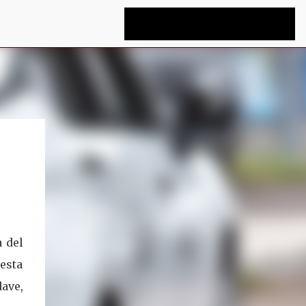
a del
uesta
ave,