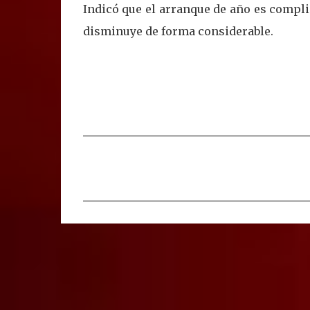
Indicó que el arranque de año es compli
disminuye de forma considerable.
C
o
m
e
n
t
a
r