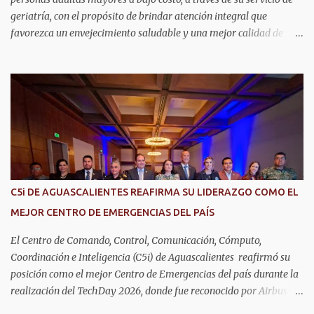
geriatría, con el propósito de brindar atención integral que
favorezca un envejecimiento saludable y una mejor calidad de
vida. Aurora Jiménez Esquivel, primera voluntaria y presidenta del
DIF Estatal, informó que la consulta de geriatría se enfoca
fundamentalmente en la prevención, el diagnóstico y tratamiento
de las enfermedades más comunes en las personas mayores de 60
años, como diabetes, hipertensión, deterioro cognitivo y
alzhéimer, entre otros padecimientos. "Nuestros adultos mayores
son el corazón de muchas familias y merecen todo nuestro respeto,
cuidado y reconocimiento; por eso, en el DIF Estatal impulsamos
servicios que les ayuden a cuidar su salud y a vivir esta etapa con
C5i DE AGUASCALIENTES REAFIRMA SU LIDERAZGO COMO EL
la atención y el acompañamiento que necesitan", señaló la
MEJOR CENTRO DE EMERGENCIAS DEL PAÍS
presidenta del DIF Estatal. Para acceder al servicio, las y los
interesados deben acudir a la Dirección de Servi...
El Centro de Comando, Control, Comunicación, Cómputo,
Coordinación e Inteligencia (C5i) de Aguascalientes reafirmó su
posición como el mejor Centro de Emergencias del país durante la
realización del TechDay 2026, donde fue reconocido por Airbus
Public Safety and Security México por su liderazgo en la