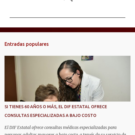
o
m
e
n
t
Entradas populares
a
r
i
o
s
SI TIENES 60 AÑOS O MÁS, EL DIF ESTATAL OFRECE
CONSULTAS ESPECIALIZADAS A BAJO COSTO
El DIF Estatal ofrece consultas médicas especializadas para
personas adultas mayores a bajo costo, a través de su servicio de