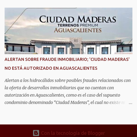
implementación de tecnología e innovación aplicada a la
seguridad pública y la atención de emergencias. Este encuentro
reunió a autoridades, especialistas nacionales e internacionales y
representantes de instituciones de seguridad para intercambiar
conocimientos y conocer las tendencias más avanzadas en la
materia. La titular del C5i, Michelle Olmos Álvarez, señaló que este
reconocimiento es resultado de la capacidad operativa, la
infraestructura tecnológica de vanguardia y los modelos
ALERTAN SOBRE FRAUDE INMOBILIARIO; 'CIUDAD MADERAS'
innovadores de coordinación institucional que distinguen al C5i de
NO ESTÁ AUTORIZADO EN AGUASCALIENTES
Aguascalientes, posicionándose como un referente nacional en
materia de atención de emergencias. "Bajo el liderazgo de la
Alertan a los hidrocálidos sobre posibles fraudes relacionados con
goberna...
la oferta de desarrollos inmobiliarios que no cuentan con
autorización en Aguascalientes, como es el caso del supuesto
condominio denominado “Ciudad Maderas”, el cual no existe ni
está autorizado dentro del municipio ni del estado, así lo señaló
Óscar Tristán Rodríguez Godoy, secretario de Desarrollo Urbano
Municipal. Explicó que dicho desarrollo corresponde a otro
estado, específicamente Jalisco, por lo que la promoción de
Con la tecnología de Blogger