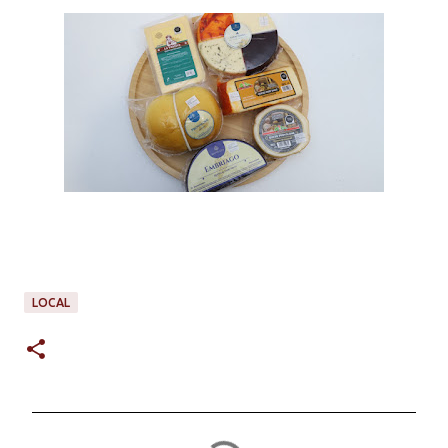
LOCAL
C