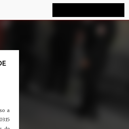
DE
so a
03:15
s de