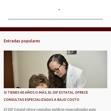
C
o
m
e
n
t
Entradas populares
a
r
i
o
s
SI TIENES 60 AÑOS O MÁS, EL DIF ESTATAL OFRECE
CONSULTAS ESPECIALIZADAS A BAJO COSTO
El DIF Estatal ofrece consultas médicas especializadas para