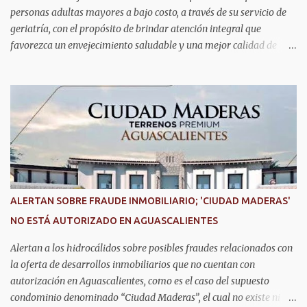
personas adultas mayores a bajo costo, a través de su servicio de
geriatría, con el propósito de brindar atención integral que
favorezca un envejecimiento saludable y una mejor calidad de
vida. Aurora Jiménez Esquivel, primera voluntaria y presidenta del
DIF Estatal, informó que la consulta de geriatría se enfoca
fundamentalmente en la prevención, el diagnóstico y tratamiento
de las enfermedades más comunes en las personas mayores de 60
años, como diabetes, hipertensión, deterioro cognitivo y
alzhéimer, entre otros padecimientos. "Nuestros adultos mayores
son el corazón de muchas familias y merecen todo nuestro respeto,
cuidado y reconocimiento; por eso, en el DIF Estatal impulsamos
servicios que les ayuden a cuidar su salud y a vivir esta etapa con
ALERTAN SOBRE FRAUDE INMOBILIARIO; 'CIUDAD MADERAS'
la atención y el acompañamiento que necesitan", señaló la
NO ESTÁ AUTORIZADO EN AGUASCALIENTES
presidenta del DIF Estatal. Para acceder al servicio, las y los
interesados deben acudir a la Dirección de Servi...
Alertan a los hidrocálidos sobre posibles fraudes relacionados con
la oferta de desarrollos inmobiliarios que no cuentan con
autorización en Aguascalientes, como es el caso del supuesto
condominio denominado “Ciudad Maderas”, el cual no existe ni