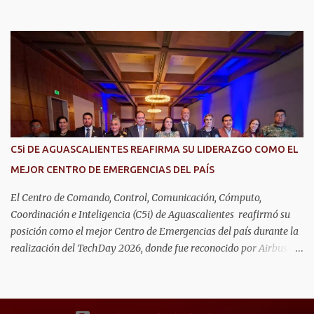
está autorizado dentro del municipio ni del estado, así lo señaló
Óscar Tristán Rodríguez Godoy, secretario de Desarrollo Urbano
Municipal. Explicó que dicho desarrollo corresponde a otro
estado, específicamente Jalisco, por lo que la promoción de
“terrenos en Aguascalientes” bajo ese nombre distorsiona la
información y puede inducir a error a las personas interesadas en
adquirir un inmueble. "Hay unos anuncios que anuncian
desarrollos que como Ciudad Maderas, ese desarrollo no está
autorizado ni existe en Aguascalientes, es en Jalisco, entonces luego
C5i DE AGUASCALIENTES REAFIRMA SU LIDERAZGO COMO EL
se distorsiona la información, ‘terrenos en Aguascalientes’, no, aquí
MEJOR CENTRO DE EMERGENCIAS DEL PAÍS
no hay ningún desarrollo autorizado con ese nombre y tengo
entendido que está en Jalisco", dijo. En este sen...
El Centro de Comando, Control, Comunicación, Cómputo,
Coordinación e Inteligencia (C5i) de Aguascalientes reafirmó su
posición como el mejor Centro de Emergencias del país durante la
realización del TechDay 2026, donde fue reconocido por Airbus
Public Safety and Security México por su liderazgo en la
implementación de tecnología e innovación aplicada a la
seguridad pública y la atención de emergencias. Este encuentro