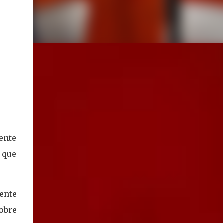
mente
 que
mente
sobre