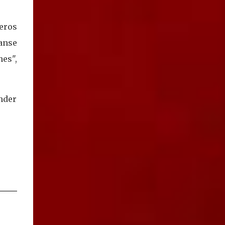
teros
anse
es",
ender