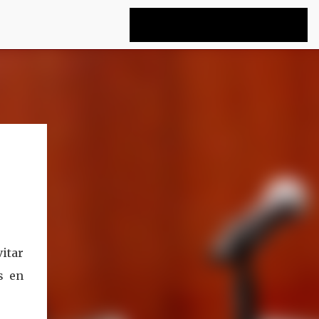
itar
s en