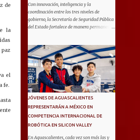
Con innovación, inteligencia y la
z de
coordinación entre los tres niveles de
gobierno, la Secretaría de Seguridad Pública
del Estado fortalece de manera permanente
e la
las estrategias para proteger a las familias y
lidas
mantener a Aguascalientes como uno de los
estados más seguros del país. Como parte de
 paz
las estrategias, el helicóptero Fuerza Uno es
un recurso fundamental para ampliar la
vigilancia aérea, brindar apoyo táctico a los
a el
operativos de seguridad, realizar traslados
a fe.
aeromédicos y participar en el transporte de
órganos, fortaleciendo la capacidad de
JÓVENES DE AGUASCALIENTES
hasta
respuesta de las instituciones ante
REPRESENTARÁN A MÉXICO EN
situaciones que requieren atención
ente
COMPETENCIA INTERNACIONAL DE
inmediata. En reconocimiento a su liderazgo
al mando del helicóptero Fuerza Uno y a la
ROBÓTICA EN SILICON VALLEY
contribución de esta aeronave en las
En Aguascalientes, cada vez son más las y
operaciones de seguridad y en los servicios