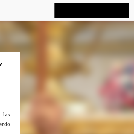
Y
 las
uerdo