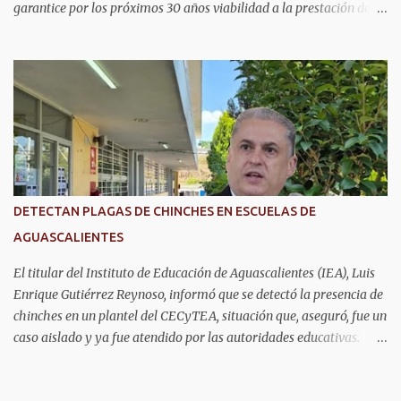
garantice por los próximos 30 años viabilidad a la prestación de
los servicios públicos como seguridad, agua, y pavimentos que
exige la ciudadanía. Informó que emprenderá las acciones
necesarias para la cancelación del proyecto de parque solar, como
se anunció en Baja California días atrás con la misma empresa que
se tiene el convenio en Aguascalientes. La candidata del Partido del
Trabajo y Partido Verde manifestó que analizará las estrategias
legales para frenar el endeudamiento con los recursos del
municipio. Advirtió que en caso de ser necesario acudirá con el
presidente de la república Andrés Manuel López Obrador, así como
DETECTAN PLAGAS DE CHINCHES EN ESCUELAS DE
el alcalde de Aguascalientes, Leonardo Montañez Castro, para
AGUASCALIENTES
construir un acuerdo para cancelar este proyecto por su
inviabilidad y serio riesgo de impactar negativamente la calidad
El titular del Instituto de Educación de Aguascalientes (IEA), Luis
d...
Enrique Gutiérrez Reynoso, informó que se detectó la presencia de
chinches en un plantel del CECyTEA, situación que, aseguró, fue un
caso aislado y ya fue atendido por las autoridades educativas.
Explicó que, tras el reporte, se realizaron trabajos de fumigación
intensiva dentro del plantel desde la semana pasada, ya que la