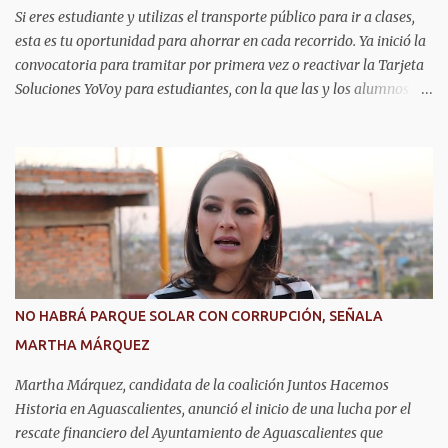
Si eres estudiante y utilizas el transporte público para ir a clases,
esta es tu oportunidad para ahorrar en cada recorrido. Ya inició la
convocatoria para tramitar por primera vez o reactivar la Tarjeta
Soluciones YoVoy para estudiantes, con la que las y los alumnos
pagan solo el 50 por ciento de la tarifa del camión urbano. Este
programa beneficia a más de 20 mil estudiantes de primaria,
secundaria, bachillerato y universidad en Aguascalientes, quienes
pueden utilizar este descuento durante todo el año, lo cual
representa un importante apoyo para la economía de las familias.
La convocatoria permanecerá abierta durante los meses de agosto,
septiembre y octubre. El trámite se realiza de manera presencial
en las oficinas de la Agencia de Movilidad del Estado de
Aguascalientes (Amovea), ubicadas en el Complejo Tres Centurias,
NO HABRÁ PARQUE SOLAR CON CORRUPCIÓN, SEÑALA
de lunes a viernes, en un horario de 8:00 a 15:00 horas. Para
MARTHA MÁRQUEZ
realizar el trámite por primera vez se debe presentar acta de
nacimiento, CURP, identificación oficial...
Martha Márquez, candidata de la coalición Juntos Hacemos
Historia en Aguascalientes, anunció el inicio de una lucha por el
rescate financiero del Ayuntamiento de Aguascalientes que