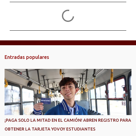
C
o
m
e
n
t
Entradas populares
a
r
i
o
s
¡PAGA SOLO LA MITAD EN EL CAMIÓN! ABREN REGISTRO PARA
OBTENER LA TARJETA YOVOY ESTUDIANTES