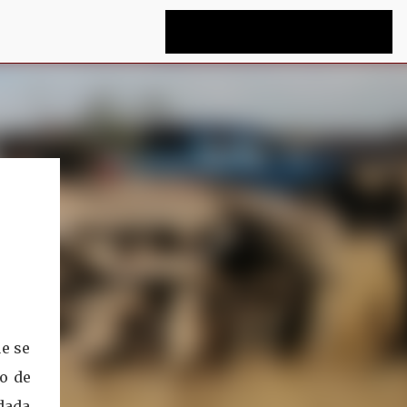
ue se
io de
adada