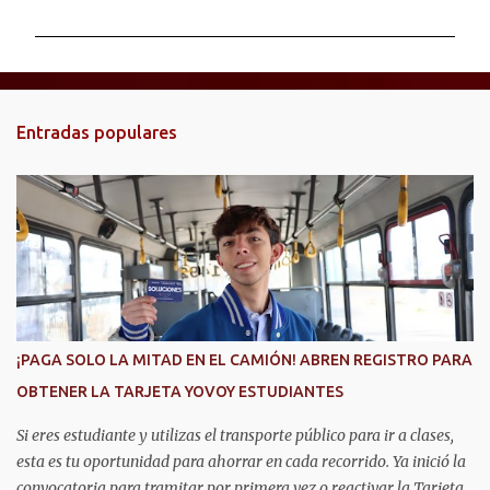
m
e
n
t
Entradas populares
a
r
i
o
s
¡PAGA SOLO LA MITAD EN EL CAMIÓN! ABREN REGISTRO PARA
OBTENER LA TARJETA YOVOY ESTUDIANTES
Si eres estudiante y utilizas el transporte público para ir a clases,
esta es tu oportunidad para ahorrar en cada recorrido. Ya inició la
convocatoria para tramitar por primera vez o reactivar la Tarjeta