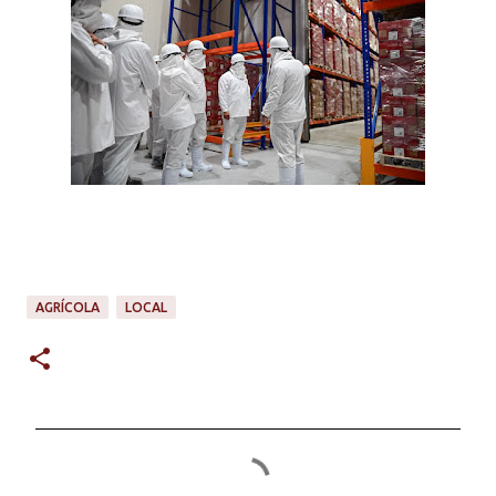
AGRÍCOLA
LOCAL
C
o