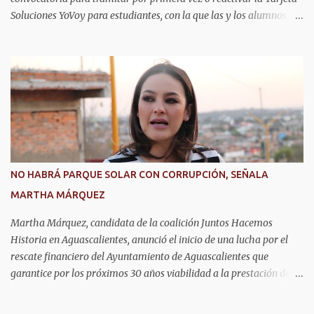
Soluciones YoVoy para estudiantes, con la que las y los alumnos
pagan solo el 50 por ciento de la tarifa del camión urbano. Este
programa beneficia a más de 20 mil estudiantes de primaria,
secundaria, bachillerato y universidad en Aguascalientes, quienes
pueden utilizar este descuento durante todo el año, lo cual
representa un importante apoyo para la economía de las familias.
La convocatoria permanecerá abierta durante los meses de agosto,
septiembre y octubre. El trámite se realiza de manera presencial
en las oficinas de la Agencia de Movilidad del Estado de
Aguascalientes (Amovea), ubicadas en el Complejo Tres Centurias,
NO HABRÁ PARQUE SOLAR CON CORRUPCIÓN, SEÑALA
de lunes a viernes, en un horario de 8:00 a 15:00 horas. Para
MARTHA MÁRQUEZ
realizar el trámite por primera vez se debe presentar acta de
nacimiento, CURP, identificación oficial...
Martha Márquez, candidata de la coalición Juntos Hacemos
Historia en Aguascalientes, anunció el inicio de una lucha por el
rescate financiero del Ayuntamiento de Aguascalientes que
garantice por los próximos 30 años viabilidad a la prestación de
los servicios públicos como seguridad, agua, y pavimentos que
exige la ciudadanía. Informó que emprenderá las acciones