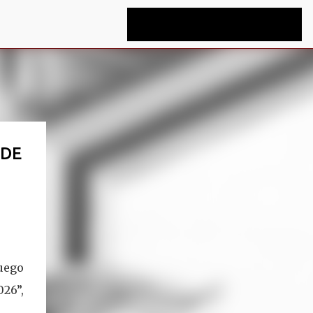
 DE
luego
026”,