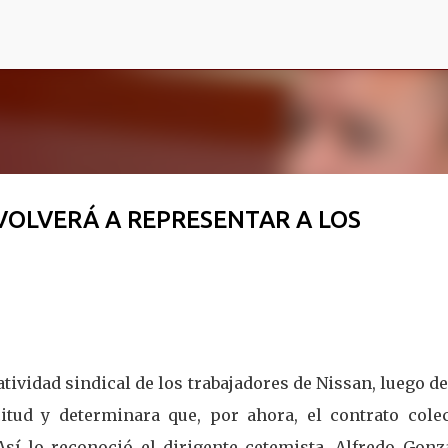
Ir al contenido principal
 VOLVERÁ A REPRESENTAR A LOS
ividad sindical de los trabajadores de Nissan, luego d
itud y determinara que, por ahora, el contrato colec
 lo reconoció el dirigente cetemista, Alfredo Gonzá