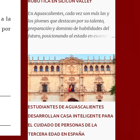
ROBÓTICA EN SILICON VALLEY
En Aguascalientes, cada vez son más las y
a la
los jóvenes que destacan por su talento,
 por
preparación y dominio de habilidades del
futuro, posicionando al estado en escenarios
internacionales. Muestra de ello es el equipo
de 19 estudiantes de la Escuela Secundaria
General No. 6, que clasificó a la competencia
internacional RoboRAVE 2026, a realizarse
en julio en Silicon Valley, California, donde
competirán con jóvenes de todo el mundo. Su
pase lo obtuvieron en RoboRAVE México
2025, en Puerto Vallarta, tras destacar por su
precisión, creatividad y habilidades en
ESTUDIANTES DE AGUASCALIENTES
programación, diseño de prototipos y
DESARROLLAN CASA INTELIGENTE PARA
trabajo en equipo. Divididos en cinco
EL CUIDADO DE PERSONAS DE LA
equipos, participarán en la categoría Fast
Bot, en la que robots diseñados por ellos
TERCERA EDAD EN ESPAÑA