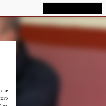
e que
tivo
lez,