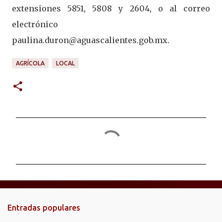
extensiones 5851, 5808 y 2604, o al correo
electrónico
paulina.duron@aguascalientes.gob.mx.
AGRÍCOLA
LOCAL
C
o
m
e
n
t
Entradas populares
a