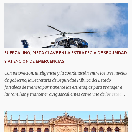
r
i
o
s
FUERZA UNO, PIEZA CLAVE EN LA ESTRATEGIA DE SEGURIDAD
Y ATENCIÓN DE EMERGENCIAS
Con innovación, inteligencia y la coordinación entre los tres niveles
de gobierno, la Secretaría de Seguridad Pública del Estado
fortalece de manera permanente las estrategias para proteger a
las familias y mantener a Aguascalientes como uno de los estados
más seguros del país. Como parte de las estrategias, el helicóptero
Fuerza Uno es un recurso fundamental para ampliar la vigilancia
aérea, brindar apoyo táctico a los operativos de seguridad,
realizar traslados aeromédicos y participar en el transporte de
órganos, fortaleciendo la capacidad de respuesta de las