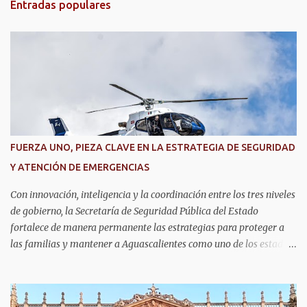
Entradas populares
a
r
i
o
s
FUERZA UNO, PIEZA CLAVE EN LA ESTRATEGIA DE SEGURIDAD
Y ATENCIÓN DE EMERGENCIAS
Con innovación, inteligencia y la coordinación entre los tres niveles
de gobierno, la Secretaría de Seguridad Pública del Estado
fortalece de manera permanente las estrategias para proteger a
las familias y mantener a Aguascalientes como uno de los estados
más seguros del país. Como parte de las estrategias, el helicóptero
Fuerza Uno es un recurso fundamental para ampliar la vigilancia
aérea, brindar apoyo táctico a los operativos de seguridad,