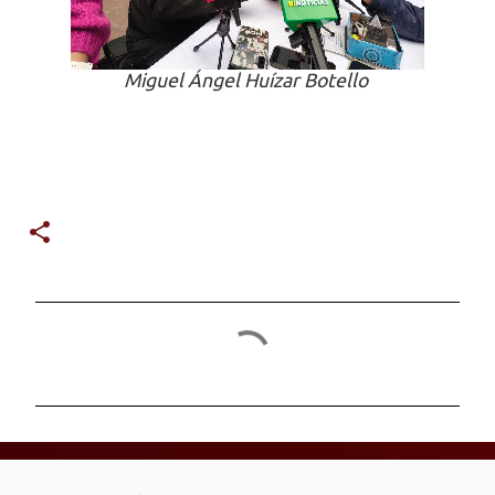
Miguel Ángel Huízar Botello
C
o
m
e
n
t