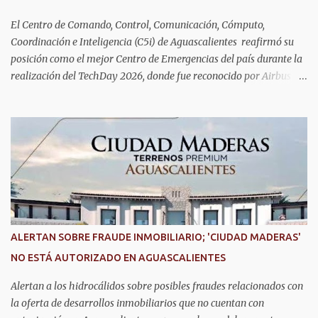
El Centro de Comando, Control, Comunicación, Cómputo,
Coordinación e Inteligencia (C5i) de Aguascalientes reafirmó su
posición como el mejor Centro de Emergencias del país durante la
realización del TechDay 2026, donde fue reconocido por Airbus
Public Safety and Security México por su liderazgo en la
implementación de tecnología e innovación aplicada a la
seguridad pública y la atención de emergencias. Este encuentro
reunió a autoridades, especialistas nacionales e internacionales y
representantes de instituciones de seguridad para intercambiar
conocimientos y conocer las tendencias más avanzadas en la
materia. La titular del C5i, Michelle Olmos Álvarez, señaló que este
reconocimiento es resultado de la capacidad operativa, la
infraestructura tecnológica de vanguardia y los modelos
ALERTAN SOBRE FRAUDE INMOBILIARIO; 'CIUDAD MADERAS'
innovadores de coordinación institucional que distinguen al C5i de
NO ESTÁ AUTORIZADO EN AGUASCALIENTES
Aguascalientes, posicionándose como un referente nacional en
materia de atención de emergencias. "Bajo el liderazgo de la
Alertan a los hidrocálidos sobre posibles fraudes relacionados con
goberna...
la oferta de desarrollos inmobiliarios que no cuentan con