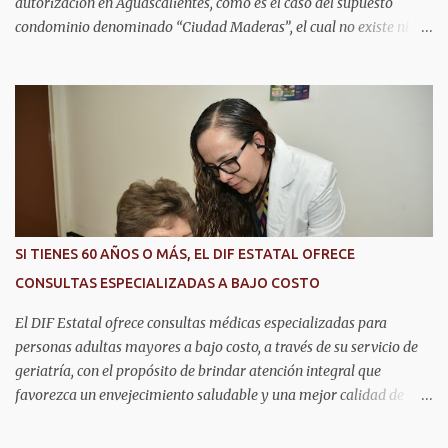
autorización en Aguascalientes, como es el caso del supuesto
condominio denominado “Ciudad Maderas”, el cual no existe ni
está autorizado dentro del municipio ni del estado, así lo señaló
Óscar Tristán Rodríguez Godoy, secretario de Desarrollo Urbano
Municipal. Explicó que dicho desarrollo corresponde a otro
estado, específicamente Jalisco, por lo que la promoción de
“terrenos en Aguascalientes” bajo ese nombre distorsiona la
información y puede inducir a error a las personas interesadas en
adquirir un inmueble. "Hay unos anuncios que anuncian
desarrollos que como Ciudad Maderas, ese desarrollo no está
autorizado ni existe en Aguascalientes, es en Jalisco, entonces luego
SI TIENES 60 AÑOS O MÁS, EL DIF ESTATAL OFRECE
se distorsiona la información, ‘terrenos en Aguascalientes’, no, aquí
CONSULTAS ESPECIALIZADAS A BAJO COSTO
no hay ningún desarrollo autorizado con ese nombre y tengo
entendido que está en Jalisco", dijo. En este sen...
El DIF Estatal ofrece consultas médicas especializadas para
personas adultas mayores a bajo costo, a través de su servicio de
geriatría, con el propósito de brindar atención integral que
favorezca un envejecimiento saludable y una mejor calidad de
vida. Aurora Jiménez Esquivel, primera voluntaria y presidenta del
DIF Estatal, informó que la consulta de geriatría se enfoca