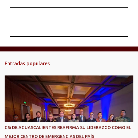
C
o
m
e
n
t
Entradas populares
a
r
i
o
s
C5i DE AGUASCALIENTES REAFIRMA SU LIDERAZGO COMO EL
MEJOR CENTRO DE EMERGENCIAS DEL PAÍS