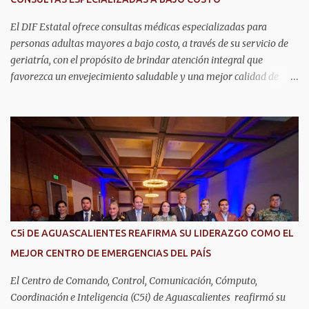
El DIF Estatal ofrece consultas médicas especializadas para
personas adultas mayores a bajo costo, a través de su servicio de
geriatría, con el propósito de brindar atención integral que
favorezca un envejecimiento saludable y una mejor calidad de
vida. Aurora Jiménez Esquivel, primera voluntaria y presidenta del
DIF Estatal, informó que la consulta de geriatría se enfoca
fundamentalmente en la prevención, el diagnóstico y tratamiento
de las enfermedades más comunes en las personas mayores de 60
años, como diabetes, hipertensión, deterioro cognitivo y
alzhéimer, entre otros padecimientos. "Nuestros adultos mayores
son el corazón de muchas familias y merecen todo nuestro respeto,
cuidado y reconocimiento; por eso, en el DIF Estatal impulsamos
servicios que les ayuden a cuidar su salud y a vivir esta etapa con
C5i DE AGUASCALIENTES REAFIRMA SU LIDERAZGO COMO EL
la atención y el acompañamiento que necesitan", señaló la
MEJOR CENTRO DE EMERGENCIAS DEL PAÍS
presidenta del DIF Estatal. Para acceder al servicio, las y los
interesados deben acudir a la Dirección de Servi...
El Centro de Comando, Control, Comunicación, Cómputo,
Coordinación e Inteligencia (C5i) de Aguascalientes reafirmó su