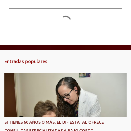
C
o
m
e
n
t
Entradas populares
a
r
i
o
s
SI TIENES 60 AÑOS O MÁS, EL DIF ESTATAL OFRECE
CONSULTAS ESPECIALIZADAS A BAJO COSTO