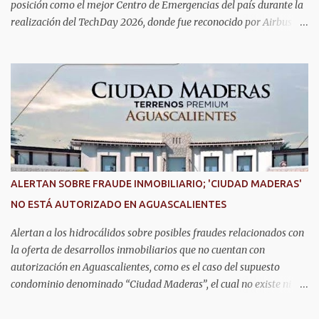
posición como el mejor Centro de Emergencias del país durante la
realización del TechDay 2026, donde fue reconocido por Airbus
Public Safety and Security México por su liderazgo en la
implementación de tecnología e innovación aplicada a la
seguridad pública y la atención de emergencias. Este encuentro
reunió a autoridades, especialistas nacionales e internacionales y
representantes de instituciones de seguridad para intercambiar
conocimientos y conocer las tendencias más avanzadas en la
materia. La titular del C5i, Michelle Olmos Álvarez, señaló que este
reconocimiento es resultado de la capacidad operativa, la
infraestructura tecnológica de vanguardia y los modelos
ALERTAN SOBRE FRAUDE INMOBILIARIO; 'CIUDAD MADERAS'
innovadores de coordinación institucional que distinguen al C5i de
NO ESTÁ AUTORIZADO EN AGUASCALIENTES
Aguascalientes, posicionándose como un referente nacional en
materia de atención de emergencias. "Bajo el liderazgo de la
Alertan a los hidrocálidos sobre posibles fraudes relacionados con
goberna...
la oferta de desarrollos inmobiliarios que no cuentan con
autorización en Aguascalientes, como es el caso del supuesto
condominio denominado “Ciudad Maderas”, el cual no existe ni
está autorizado dentro del municipio ni del estado, así lo señaló
Óscar Tristán Rodríguez Godoy, secretario de Desarrollo Urbano