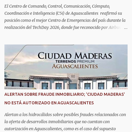
interesados deben acudir a la Dirección de Servi...
El Centro de Comando, Control, Comunicación, Cómputo,
Coordinación e Inteligencia (C5i) de Aguascalientes reafirmó su
posición como el mejor Centro de Emergencias del país durante la
realización del TechDay 2026, donde fue reconocido por Airbus
Public Safety and Security México por su liderazgo en la
implementación de tecnología e innovación aplicada a la
seguridad pública y la atención de emergencias. Este encuentro
reunió a autoridades, especialistas nacionales e internacionales y
representantes de instituciones de seguridad para intercambiar
conocimientos y conocer las tendencias más avanzadas en la
materia. La titular del C5i, Michelle Olmos Álvarez, señaló que este
reconocimiento es resultado de la capacidad operativa, la
infraestructura tecnológica de vanguardia y los modelos
ALERTAN SOBRE FRAUDE INMOBILIARIO; 'CIUDAD MADERAS'
innovadores de coordinación institucional que distinguen al C5i de
NO ESTÁ AUTORIZADO EN AGUASCALIENTES
Aguascalientes, posicionándose como un referente nacional en
materia de atención de emergencias. "Bajo el liderazgo de la
Alertan a los hidrocálidos sobre posibles fraudes relacionados con
goberna...
la oferta de desarrollos inmobiliarios que no cuentan con
autorización en Aguascalientes, como es el caso del supuesto