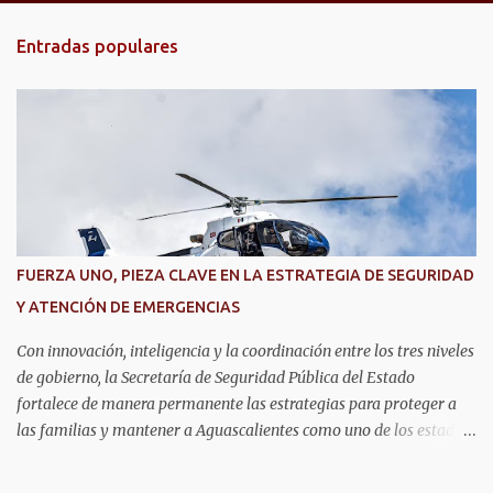
n
t
Entradas populares
a
r
i
o
s
FUERZA UNO, PIEZA CLAVE EN LA ESTRATEGIA DE SEGURIDAD
Y ATENCIÓN DE EMERGENCIAS
Con innovación, inteligencia y la coordinación entre los tres niveles
de gobierno, la Secretaría de Seguridad Pública del Estado
fortalece de manera permanente las estrategias para proteger a
las familias y mantener a Aguascalientes como uno de los estados
más seguros del país. Como parte de las estrategias, el helicóptero
Fuerza Uno es un recurso fundamental para ampliar la vigilancia