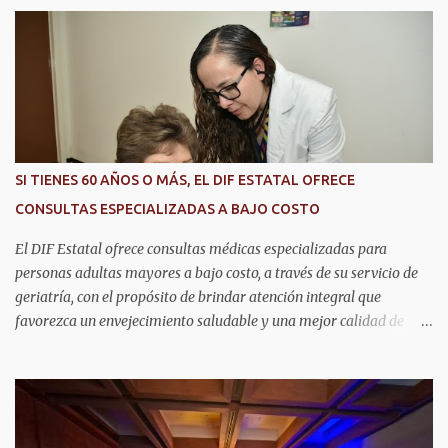
r
i
o
s
SI TIENES 60 AÑOS O MÁS, EL DIF ESTATAL OFRECE
CONSULTAS ESPECIALIZADAS A BAJO COSTO
El DIF Estatal ofrece consultas médicas especializadas para
personas adultas mayores a bajo costo, a través de su servicio de
geriatría, con el propósito de brindar atención integral que
favorezca un envejecimiento saludable y una mejor calidad de
vida. Aurora Jiménez Esquivel, primera voluntaria y presidenta del
DIF Estatal, informó que la consulta de geriatría se enfoca
fundamentalmente en la prevención, el diagnóstico y tratamiento
de las enfermedades más comunes en las personas mayores de 60
años, como diabetes, hipertensión, deterioro cognitivo y