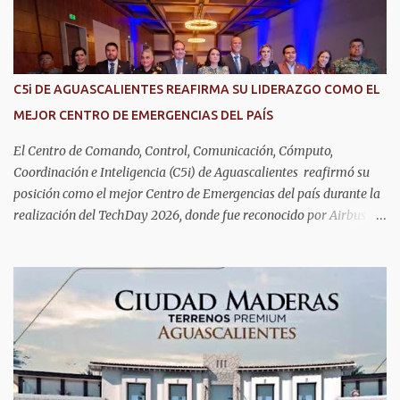
alzhéimer, entre otros padecimientos. "Nuestros adultos mayores
son el corazón de muchas familias y merecen todo nuestro respeto,
cuidado y reconocimiento; por eso, en el DIF Estatal impulsamos
servicios que les ayuden a cuidar su salud y a vivir esta etapa con
C5i DE AGUASCALIENTES REAFIRMA SU LIDERAZGO COMO EL
la atención y el acompañamiento que necesitan", señaló la
MEJOR CENTRO DE EMERGENCIAS DEL PAÍS
presidenta del DIF Estatal. Para acceder al servicio, las y los
interesados deben acudir a la Dirección de Servi...
El Centro de Comando, Control, Comunicación, Cómputo,
Coordinación e Inteligencia (C5i) de Aguascalientes reafirmó su
posición como el mejor Centro de Emergencias del país durante la
realización del TechDay 2026, donde fue reconocido por Airbus
Public Safety and Security México por su liderazgo en la
implementación de tecnología e innovación aplicada a la
seguridad pública y la atención de emergencias. Este encuentro
reunió a autoridades, especialistas nacionales e internacionales y
representantes de instituciones de seguridad para intercambiar
conocimientos y conocer las tendencias más avanzadas en la
materia. La titular del C5i, Michelle Olmos Álvarez, señaló que este
reconocimiento es resultado de la capacidad operativa, la