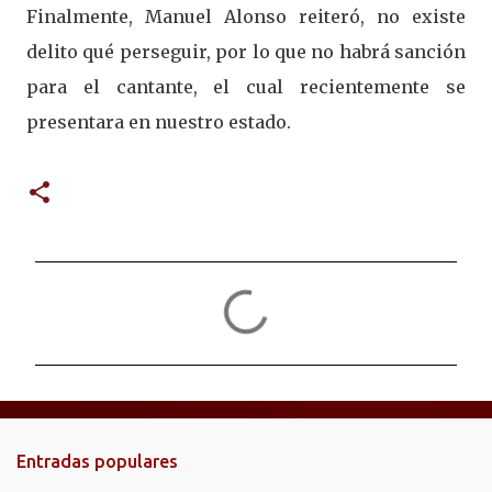
Finalmente, Manuel Alonso reiteró, no existe
delito qué perseguir, por lo que no habrá sanción
para el cantante, el cual recientemente se
presentara en nuestro estado.
C
o
m
e
n
t
Entradas populares
a