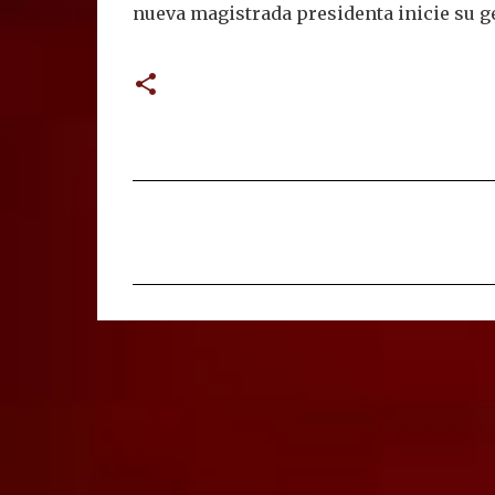
nueva magistrada presidenta inicie su ges
C
o
m
e
n
t
a
r
i
o