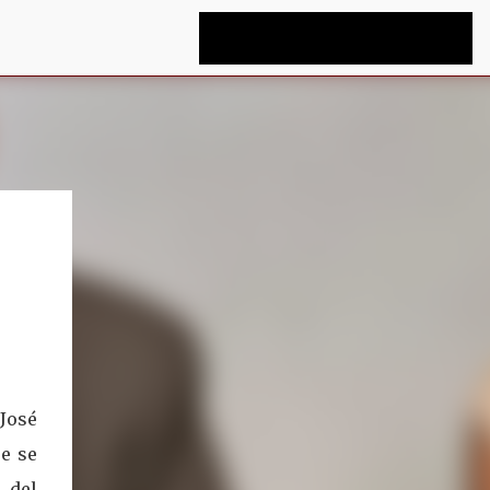
José
e se
 del