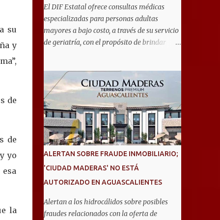
El DIF Estatal ofrece consultas médicas
especializadas para personas adultas
a su
mayores a bajo costo, a través de su servicio
de geriatría, con el propósito de brindar
ña y
atención integral que favorezca un
ma”,
envejecimiento saludable y una mejor
calidad de vida. Aurora Jiménez Esquivel,
primera voluntaria y presidenta del DIF
es de
Estatal, informó que la consulta de geriatría
se enfoca fundamentalmente en la
prevención, el diagnóstico y tratamiento de
las enfermedades más comunes en las
s de
personas mayores de 60 años, como
ALERTAN SOBRE FRAUDE INMOBILIARIO;
 y yo
diabetes, hipertensión, deterioro cognitivo y
'CIUDAD MADERAS' NO ESTÁ
 esa
alzhéimer, entre otros padecimientos.
AUTORIZADO EN AGUASCALIENTES
"Nuestros adultos mayores son el corazón
de muchas familias y merecen todo nuestro
Alertan a los hidrocálidos sobre posibles
respeto, cuidado y reconocimiento; por eso,
ue la
fraudes relacionados con la oferta de
en el DIF Estatal impulsamos servicios que