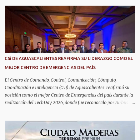
DIF Estatal, informó que la consulta de geriatría se enfoca
fundamentalmente en la prevención, el diagnóstico y tratamiento
de las enfermedades más comunes en las personas mayores de 60
años, como diabetes, hipertensión, deterioro cognitivo y
alzhéimer, entre otros padecimientos. "Nuestros adultos mayores
son el corazón de muchas familias y merecen todo nuestro respeto,
cuidado y reconocimiento; por eso, en el DIF Estatal impulsamos
servicios que les ayuden a cuidar su salud y a vivir esta etapa con
C5i DE AGUASCALIENTES REAFIRMA SU LIDERAZGO COMO EL
la atención y el acompañamiento que necesitan", señaló la
MEJOR CENTRO DE EMERGENCIAS DEL PAÍS
presidenta del DIF Estatal. Para acceder al servicio, las y los
interesados deben acudir a la Dirección de Servi...
El Centro de Comando, Control, Comunicación, Cómputo,
Coordinación e Inteligencia (C5i) de Aguascalientes reafirmó su
posición como el mejor Centro de Emergencias del país durante la
realización del TechDay 2026, donde fue reconocido por Airbus
Public Safety and Security México por su liderazgo en la
implementación de tecnología e innovación aplicada a la
seguridad pública y la atención de emergencias. Este encuentro
reunió a autoridades, especialistas nacionales e internacionales y