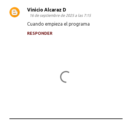
Vinicio Alcaraz D
C
16 de septiembre de 2025 a las 7:15
o
Cuando empieza el programa
m
RESPONDER
e
n
t
a
r
i
o
s
P