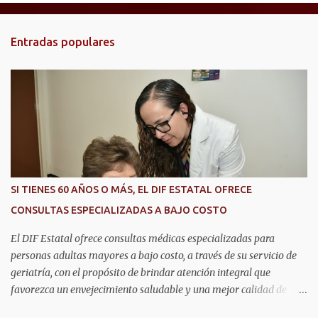
u
b
l
i
Entradas populares
c
a
r
u
n
c
o
m
e
n
t
SI TIENES 60 AÑOS O MÁS, EL DIF ESTATAL OFRECE
a
r
CONSULTAS ESPECIALIZADAS A BAJO COSTO
i
o
El DIF Estatal ofrece consultas médicas especializadas para
personas adultas mayores a bajo costo, a través de su servicio de
geriatría, con el propósito de brindar atención integral que
favorezca un envejecimiento saludable y una mejor calidad de
vida. Aurora Jiménez Esquivel, primera voluntaria y presidenta del