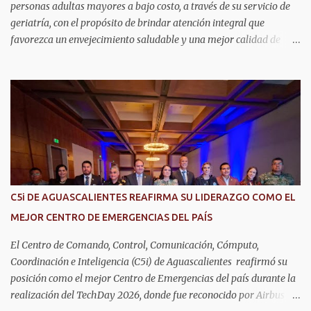
personas adultas mayores a bajo costo, a través de su servicio de
geriatría, con el propósito de brindar atención integral que
favorezca un envejecimiento saludable y una mejor calidad de
vida. Aurora Jiménez Esquivel, primera voluntaria y presidenta del
DIF Estatal, informó que la consulta de geriatría se enfoca
fundamentalmente en la prevención, el diagnóstico y tratamiento
de las enfermedades más comunes en las personas mayores de 60
años, como diabetes, hipertensión, deterioro cognitivo y
alzhéimer, entre otros padecimientos. "Nuestros adultos mayores
son el corazón de muchas familias y merecen todo nuestro respeto,
cuidado y reconocimiento; por eso, en el DIF Estatal impulsamos
servicios que les ayuden a cuidar su salud y a vivir esta etapa con
C5i DE AGUASCALIENTES REAFIRMA SU LIDERAZGO COMO EL
la atención y el acompañamiento que necesitan", señaló la
MEJOR CENTRO DE EMERGENCIAS DEL PAÍS
presidenta del DIF Estatal. Para acceder al servicio, las y los
interesados deben acudir a la Dirección de Servi...
El Centro de Comando, Control, Comunicación, Cómputo,
Coordinación e Inteligencia (C5i) de Aguascalientes reafirmó su
posición como el mejor Centro de Emergencias del país durante la
realización del TechDay 2026, donde fue reconocido por Airbus