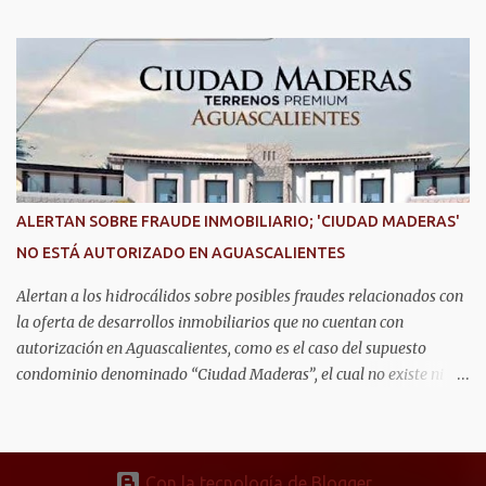
Public Safety and Security México por su liderazgo en la
implementación de tecnología e innovación aplicada a la
seguridad pública y la atención de emergencias. Este encuentro
reunió a autoridades, especialistas nacionales e internacionales y
representantes de instituciones de seguridad para intercambiar
conocimientos y conocer las tendencias más avanzadas en la
materia. La titular del C5i, Michelle Olmos Álvarez, señaló que este
reconocimiento es resultado de la capacidad operativa, la
infraestructura tecnológica de vanguardia y los modelos
ALERTAN SOBRE FRAUDE INMOBILIARIO; 'CIUDAD MADERAS'
innovadores de coordinación institucional que distinguen al C5i de
NO ESTÁ AUTORIZADO EN AGUASCALIENTES
Aguascalientes, posicionándose como un referente nacional en
materia de atención de emergencias. "Bajo el liderazgo de la
Alertan a los hidrocálidos sobre posibles fraudes relacionados con
goberna...
la oferta de desarrollos inmobiliarios que no cuentan con
autorización en Aguascalientes, como es el caso del supuesto
condominio denominado “Ciudad Maderas”, el cual no existe ni
está autorizado dentro del municipio ni del estado, así lo señaló
Óscar Tristán Rodríguez Godoy, secretario de Desarrollo Urbano
Municipal. Explicó que dicho desarrollo corresponde a otro
estado, específicamente Jalisco, por lo que la promoción de
Con la tecnología de Blogger