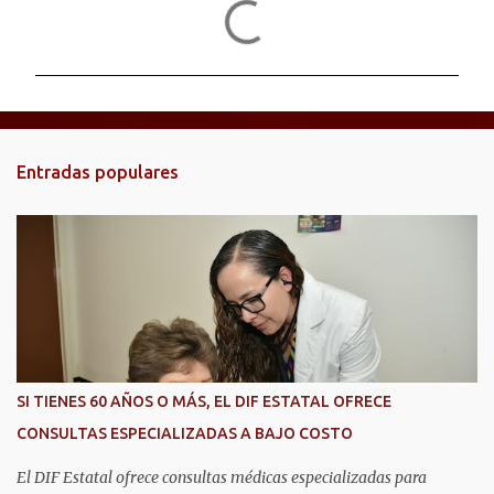
C
o
m
e
n
t
Entradas populares
a
r
i
o
s
SI TIENES 60 AÑOS O MÁS, EL DIF ESTATAL OFRECE
CONSULTAS ESPECIALIZADAS A BAJO COSTO
El DIF Estatal ofrece consultas médicas especializadas para