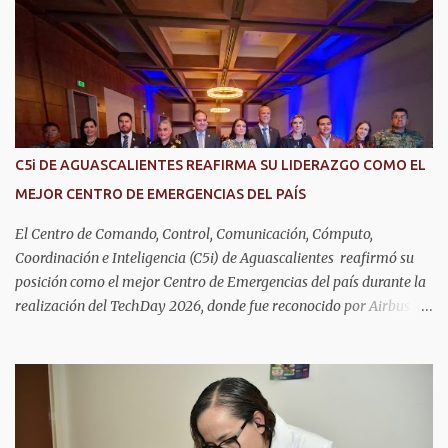
r
i
o
s
C5i DE AGUASCALIENTES REAFIRMA SU LIDERAZGO COMO EL
MEJOR CENTRO DE EMERGENCIAS DEL PAÍS
El Centro de Comando, Control, Comunicación, Cómputo,
Coordinación e Inteligencia (C5i) de Aguascalientes reafirmó su
posición como el mejor Centro de Emergencias del país durante la
realización del TechDay 2026, donde fue reconocido por Airbus
Public Safety and Security México por su liderazgo en la
implementación de tecnología e innovación aplicada a la
seguridad pública y la atención de emergencias. Este encuentro
reunió a autoridades, especialistas nacionales e internacionales y
representantes de instituciones de seguridad para intercambiar