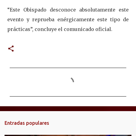
“Este Obispado desconoce absolutamente este
evento y reprueba enérgicamente este tipo de
prácticas”, concluye el comunicado oficial.
C
o
m
e
n
t
Entradas populares
a