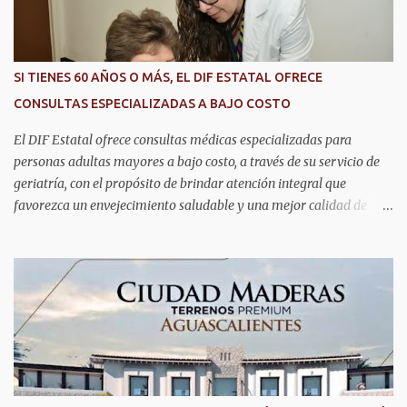
conocimientos y conocer las tendencias más avanzadas en la
materia. La titular del C5i, Michelle Olmos Álvarez, señaló que este
reconocimiento es resultado de la capacidad operativa, la
infraestructura tecnológica de vanguardia y los modelos
SI TIENES 60 AÑOS O MÁS, EL DIF ESTATAL OFRECE
innovadores de coordinación institucional que distinguen al C5i de
CONSULTAS ESPECIALIZADAS A BAJO COSTO
Aguascalientes, posicionándose como un referente nacional en
materia de atención de emergencias. "Bajo el liderazgo de la
El DIF Estatal ofrece consultas médicas especializadas para
goberna...
personas adultas mayores a bajo costo, a través de su servicio de
geriatría, con el propósito de brindar atención integral que
favorezca un envejecimiento saludable y una mejor calidad de
vida. Aurora Jiménez Esquivel, primera voluntaria y presidenta del
DIF Estatal, informó que la consulta de geriatría se enfoca
fundamentalmente en la prevención, el diagnóstico y tratamiento
de las enfermedades más comunes en las personas mayores de 60
años, como diabetes, hipertensión, deterioro cognitivo y
alzhéimer, entre otros padecimientos. "Nuestros adultos mayores
son el corazón de muchas familias y merecen todo nuestro respeto,
cuidado y reconocimiento; por eso, en el DIF Estatal impulsamos
servicios que les ayuden a cuidar su salud y a vivir esta etapa con