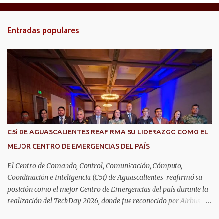
n
t
Entradas populares
a
r
i
o
s
C5i DE AGUASCALIENTES REAFIRMA SU LIDERAZGO COMO EL
MEJOR CENTRO DE EMERGENCIAS DEL PAÍS
El Centro de Comando, Control, Comunicación, Cómputo,
Coordinación e Inteligencia (C5i) de Aguascalientes reafirmó su
posición como el mejor Centro de Emergencias del país durante la
realización del TechDay 2026, donde fue reconocido por Airbus
Public Safety and Security México por su liderazgo en la