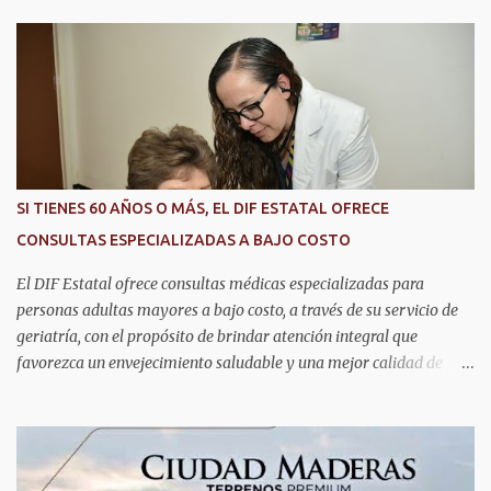
implementación de tecnología e innovación aplicada a la
seguridad pública y la atención de emergencias. Este encuentro
reunió a autoridades, especialistas nacionales e internacionales y
representantes de instituciones de seguridad para intercambiar
conocimientos y conocer las tendencias más avanzadas en la
materia. La titular del C5i, Michelle Olmos Álvarez, señaló que este
reconocimiento es resultado de la capacidad operativa, la
infraestructura tecnológica de vanguardia y los modelos
SI TIENES 60 AÑOS O MÁS, EL DIF ESTATAL OFRECE
innovadores de coordinación institucional que distinguen al C5i de
CONSULTAS ESPECIALIZADAS A BAJO COSTO
Aguascalientes, posicionándose como un referente nacional en
materia de atención de emergencias. "Bajo el liderazgo de la
El DIF Estatal ofrece consultas médicas especializadas para
goberna...
personas adultas mayores a bajo costo, a través de su servicio de
geriatría, con el propósito de brindar atención integral que
favorezca un envejecimiento saludable y una mejor calidad de
vida. Aurora Jiménez Esquivel, primera voluntaria y presidenta del
DIF Estatal, informó que la consulta de geriatría se enfoca
fundamentalmente en la prevención, el diagnóstico y tratamiento
de las enfermedades más comunes en las personas mayores de 60