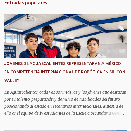
Entradas populares
a
r
i
o
s
JÓVENES DE AGUASCALIENTES REPRESENTARÁN A MÉXICO
EN COMPETENCIA INTERNACIONAL DE ROBÓTICA EN SILICON
VALLEY
En Aguascalientes, cada vez son más las y los jóvenes que destacan
por su talento, preparación y dominio de habilidades del futuro,
posicionando al estado en escenarios internacionales. Muestra de
ello es el equipo de 19 estudiantes de la Escuela Secundaria General
No. 6, que clasificó a la competencia internacional RoboRAVE
2026, a realizarse en julio en Silicon Valley, California, donde