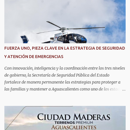
competirán con jóvenes de todo el mundo. Su pase lo obtuvieron en
RoboRAVE México 2025, en Puerto Vallarta, tras destacar por su
precisión, creatividad y habilidades en programación, diseño de
prototipos y trabajo en equipo. Divididos en cinco equipos,
participarán en la categoría Fast Bot, en la que robots diseñados
por ellos mismos deberán recorrer una pista siguiendo una línea
con la mayor velocidad y exactitud. Este logro refleja cómo en
FUERZA UNO, PIEZA CLAVE EN LA ESTRATEGIA DE SEGURIDAD
Aguascalientes se impulsa el desarrollo de nuevas competencias,
Y ATENCIÓN DE EMERGENCIAS
formando generaciones capaces de innovar y competir al más alto
nivel global.
Con innovación, inteligencia y la coordinación entre los tres niveles
de gobierno, la Secretaría de Seguridad Pública del Estado
fortalece de manera permanente las estrategias para proteger a
las familias y mantener a Aguascalientes como uno de los estados
más seguros del país. Como parte de las estrategias, el helicóptero
Fuerza Uno es un recurso fundamental para ampliar la vigilancia
aérea, brindar apoyo táctico a los operativos de seguridad,
realizar traslados aeromédicos y participar en el transporte de
órganos, fortaleciendo la capacidad de respuesta de las