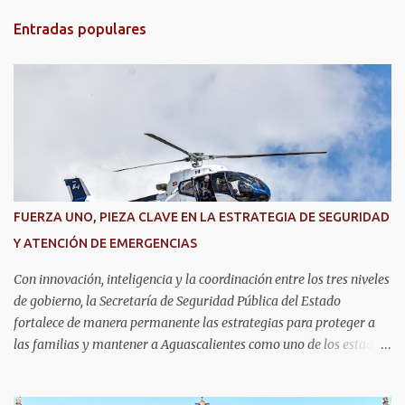
t
Entradas populares
a
r
i
o
s
FUERZA UNO, PIEZA CLAVE EN LA ESTRATEGIA DE SEGURIDAD
Y ATENCIÓN DE EMERGENCIAS
Con innovación, inteligencia y la coordinación entre los tres niveles
de gobierno, la Secretaría de Seguridad Pública del Estado
fortalece de manera permanente las estrategias para proteger a
las familias y mantener a Aguascalientes como uno de los estados
más seguros del país. Como parte de las estrategias, el helicóptero
Fuerza Uno es un recurso fundamental para ampliar la vigilancia