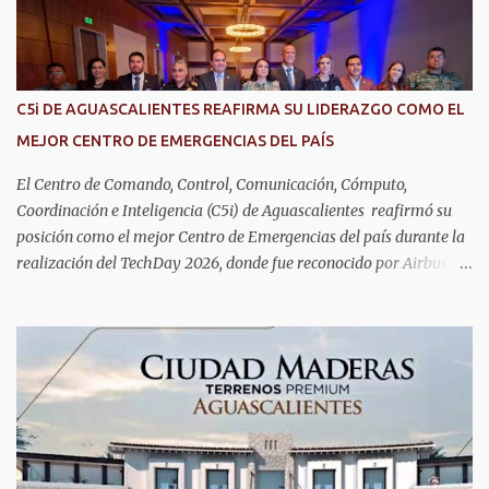
s
C5i DE AGUASCALIENTES REAFIRMA SU LIDERAZGO COMO EL
MEJOR CENTRO DE EMERGENCIAS DEL PAÍS
El Centro de Comando, Control, Comunicación, Cómputo,
Coordinación e Inteligencia (C5i) de Aguascalientes reafirmó su
posición como el mejor Centro de Emergencias del país durante la
realización del TechDay 2026, donde fue reconocido por Airbus
Public Safety and Security México por su liderazgo en la
implementación de tecnología e innovación aplicada a la
seguridad pública y la atención de emergencias. Este encuentro
reunió a autoridades, especialistas nacionales e internacionales y
representantes de instituciones de seguridad para intercambiar
conocimientos y conocer las tendencias más avanzadas en la
materia. La titular del C5i, Michelle Olmos Álvarez, señaló que este
reconocimiento es resultado de la capacidad operativa, la