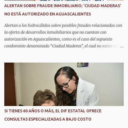
infraestructura tecnológica de vanguardia y los modelos
ALERTAN SOBRE FRAUDE INMOBILIARIO; 'CIUDAD MADERAS'
innovadores de coordinación institucional que distinguen al C5i de
NO ESTÁ AUTORIZADO EN AGUASCALIENTES
Aguascalientes, posicionándose como un referente nacional en
materia de atención de emergencias. "Bajo el liderazgo de la
Alertan a los hidrocálidos sobre posibles fraudes relacionados con
goberna...
la oferta de desarrollos inmobiliarios que no cuentan con
autorización en Aguascalientes, como es el caso del supuesto
condominio denominado “Ciudad Maderas”, el cual no existe ni
está autorizado dentro del municipio ni del estado, así lo señaló
Óscar Tristán Rodríguez Godoy, secretario de Desarrollo Urbano
Municipal. Explicó que dicho desarrollo corresponde a otro
estado, específicamente Jalisco, por lo que la promoción de
“terrenos en Aguascalientes” bajo ese nombre distorsiona la
información y puede inducir a error a las personas interesadas en
adquirir un inmueble. "Hay unos anuncios que anuncian
desarrollos que como Ciudad Maderas, ese desarrollo no está
autorizado ni existe en Aguascalientes, es en Jalisco, entonces luego
SI TIENES 60 AÑOS O MÁS, EL DIF ESTATAL OFRECE
se distorsiona la información, ‘terrenos en Aguascalientes’, no, aquí
CONSULTAS ESPECIALIZADAS A BAJO COSTO
no hay ningún desarrollo autorizado con ese nombre y tengo