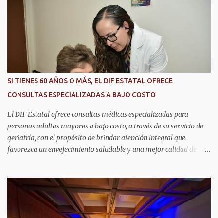
r
i
o
s
SI TIENES 60 AÑOS O MÁS, EL DIF ESTATAL OFRECE
CONSULTAS ESPECIALIZADAS A BAJO COSTO
El DIF Estatal ofrece consultas médicas especializadas para
personas adultas mayores a bajo costo, a través de su servicio de
geriatría, con el propósito de brindar atención integral que
favorezca un envejecimiento saludable y una mejor calidad de
vida. Aurora Jiménez Esquivel, primera voluntaria y presidenta del
DIF Estatal, informó que la consulta de geriatría se enfoca
fundamentalmente en la prevención, el diagnóstico y tratamiento
de las enfermedades más comunes en las personas mayores de 60
años, como diabetes, hipertensión, deterioro cognitivo y