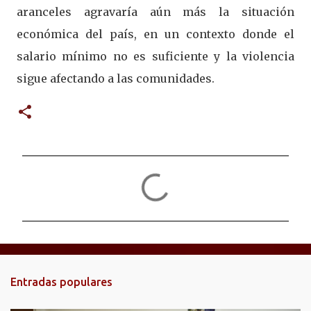
aranceles agravaría aún más la situación
económica del país, en un contexto donde el
salario mínimo no es suficiente y la violencia
sigue afectando a las comunidades.
C
o
m
e
n
t
Entradas populares
a