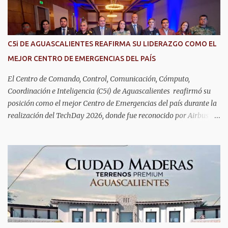
alzhéimer, entre otros padecimientos. "Nuestros adultos mayores
son el corazón de muchas familias y merecen todo nuestro respeto,
cuidado y reconocimiento; por eso, en el DIF Estatal impulsamos
servicios que les ayuden a cuidar su salud y a vivir esta etapa con
C5i DE AGUASCALIENTES REAFIRMA SU LIDERAZGO COMO EL
la atención y el acompañamiento que necesitan", señaló la
MEJOR CENTRO DE EMERGENCIAS DEL PAÍS
presidenta del DIF Estatal. Para acceder al servicio, las y los
interesados deben acudir a la Dirección de Servi...
El Centro de Comando, Control, Comunicación, Cómputo,
Coordinación e Inteligencia (C5i) de Aguascalientes reafirmó su
posición como el mejor Centro de Emergencias del país durante la
realización del TechDay 2026, donde fue reconocido por Airbus
Public Safety and Security México por su liderazgo en la
implementación de tecnología e innovación aplicada a la
seguridad pública y la atención de emergencias. Este encuentro
reunió a autoridades, especialistas nacionales e internacionales y
representantes de instituciones de seguridad para intercambiar
conocimientos y conocer las tendencias más avanzadas en la
materia. La titular del C5i, Michelle Olmos Álvarez, señaló que este
reconocimiento es resultado de la capacidad operativa, la
infraestructura tecnológica de vanguardia y los modelos